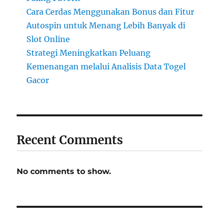
Cara Cerdas Menggunakan Bonus dan Fitur
Autospin untuk Menang Lebih Banyak di
Slot Online
Strategi Meningkatkan Peluang
Kemenangan melalui Analisis Data Togel
Gacor
Recent Comments
No comments to show.