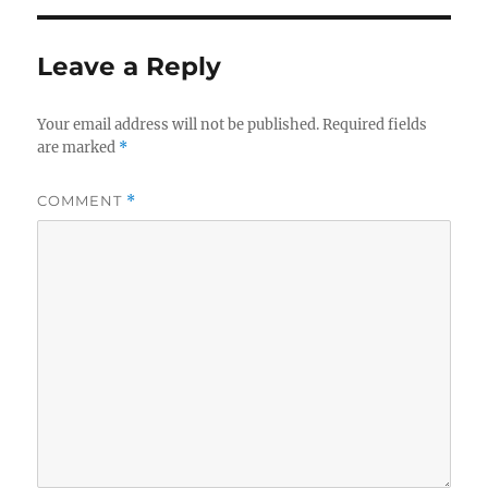
Leave a Reply
Your email address will not be published.
Required fields
are marked
*
COMMENT
*