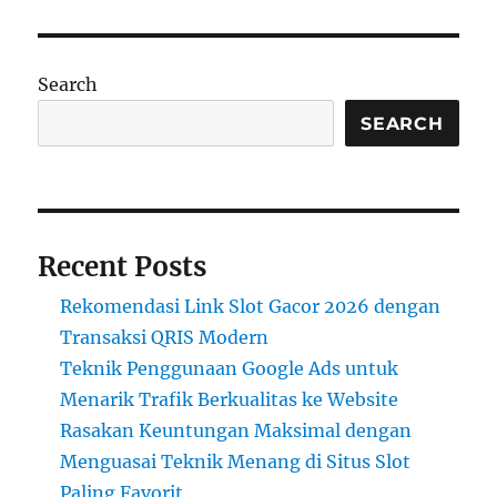
Search
SEARCH
Recent Posts
Rekomendasi Link Slot Gacor 2026 dengan
Transaksi QRIS Modern
Teknik Penggunaan Google Ads untuk
Menarik Trafik Berkualitas ke Website
Rasakan Keuntungan Maksimal dengan
Menguasai Teknik Menang di Situs Slot
Paling Favorit