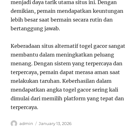
menjadi daya tarik utama situs ini. Dengan
demikian, pemain mendapatkan keuntungan
lebih besar saat bermain secara rutin dan
bertanggung jawab.
Keberadaan situs alternatif togel gacor sangat
membantu dalam meningkatkan peluang
menang. Dengan sistem yang terpercaya dan
terpercaya, pemain dapat merasa aman saat
melakukan taruhan. Keberhasilan dalam
mendapatkan angka togel gacor sering kali
dimulai dari memilih platform yang tepat dan
terpercaya.
Author
Posted
admin
January 13, 2026
on