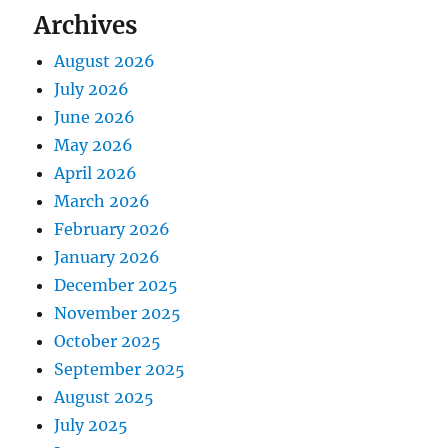
Archives
August 2026
July 2026
June 2026
May 2026
April 2026
March 2026
February 2026
January 2026
December 2025
November 2025
October 2025
September 2025
August 2025
July 2025