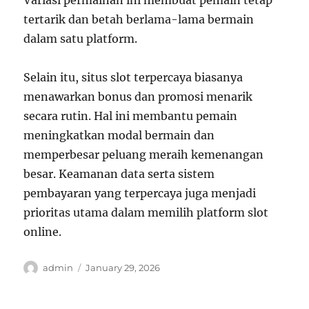
Variasi permainan ini membuat pemain tetap
tertarik dan betah berlama-lama bermain
dalam satu platform.
Selain itu, situs slot terpercaya biasanya
menawarkan bonus dan promosi menarik
secara rutin. Hal ini membantu pemain
meningkatkan modal bermain dan
memperbesar peluang meraih kemenangan
besar. Keamanan data serta sistem
pembayaran yang terpercaya juga menjadi
prioritas utama dalam memilih platform slot
online.
Author
Posted
admin
January 29, 2026
on