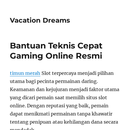
Vacation Dreams
Bantuan Teknis Cepat
Gaming Online Resmi
timun merah
Slot terpercaya menjadi pilihan
utama bagi pecinta permainan daring.
Keamanan dan kejujuran menjadi faktor utama
yang dicari pemain saat memilih situs slot
online. Dengan reputasi yang baik, pemain
dapat menikmati permainan tanpa khawatir
tentang penipuan atau kehilangan dana secara