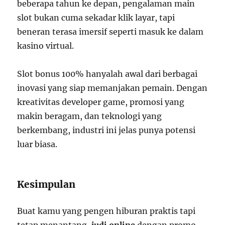
beberapa tahun ke depan, pengalaman main
slot bukan cuma sekadar klik layar, tapi
beneran terasa imersif seperti masuk ke dalam
kasino virtual.
Slot bonus 100% hanyalah awal dari berbagai
inovasi yang siap memanjakan pemain. Dengan
kreativitas developer game, promosi yang
makin beragam, dan teknologi yang
berkembang, industri ini jelas punya potensi
luar biasa.
Kesimpulan
Buat kamu yang pengen hiburan praktis tapi