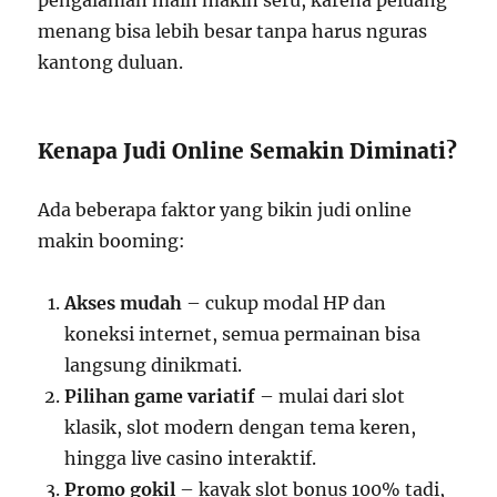
pengalaman main makin seru, karena peluang
menang bisa lebih besar tanpa harus nguras
kantong duluan.
Kenapa Judi Online Semakin Diminati?
Ada beberapa faktor yang bikin judi online
makin booming:
Akses mudah
– cukup modal HP dan
koneksi internet, semua permainan bisa
langsung dinikmati.
Pilihan game variatif
– mulai dari slot
klasik, slot modern dengan tema keren,
hingga live casino interaktif.
Promo gokil
– kayak slot bonus 100% tadi,