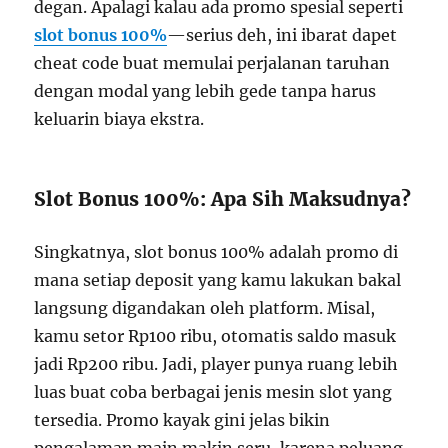
degan. Apalagi kalau ada promo spesial seperti
slot bonus 100%
—serius deh, ini ibarat dapet
cheat code buat memulai perjalanan taruhan
dengan modal yang lebih gede tanpa harus
keluarin biaya ekstra.
Slot Bonus 100%: Apa Sih Maksudnya?
Singkatnya, slot bonus 100% adalah promo di
mana setiap deposit yang kamu lakukan bakal
langsung digandakan oleh platform. Misal,
kamu setor Rp100 ribu, otomatis saldo masuk
jadi Rp200 ribu. Jadi, player punya ruang lebih
luas buat coba berbagai jenis mesin slot yang
tersedia. Promo kayak gini jelas bikin