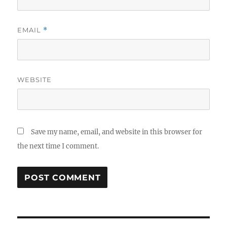
EMAIL
*
WEBSITE
Save my name, email, and website in this browser for
the next time I comment.