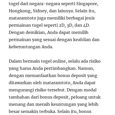
togel dari negara-negara seperti Singapore,
Hongkong, Sidney, dan lainnya. Selain itu,
mataramtoto juga memiliki berbagai jenis
permainan togel seperti 2D, 3D, dan 4D.
Dengan demikian, Anda dapat memilih
permainan yang sesuai dengan keahlian dan
keberuntungan Anda.
Dalam bermain togel online, selalu ada risiko
yang harus Anda pertimbangkan. Namun,
dengan memanfaatkan bonus deposit yang
ditawarkan oleh mataramtoto, Anda dapat
mengurangi risiko tersebut. Dengan modal
tambahan dari bonus deposit, peluang untuk
menang dan meraih keuntungan yang lebih
besar semakin terbuka. Selain itu, bonus