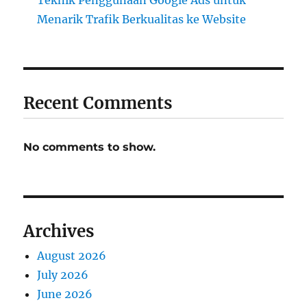
Teknik Penggunaan Google Ads untuk
Menarik Trafik Berkualitas ke Website
Recent Comments
No comments to show.
Archives
August 2026
July 2026
June 2026