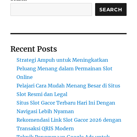
SEARCH
Recent Posts
Strategi Ampuh untuk Meningkatkan
Peluang Menang dalam Permainan Slot
Online
Pelajari Cara Mudah Menang Besar di Situs
Slot Resmi dan Legal
Situs Slot Gacor Terbaru Hari Ini Dengan
Navigasi Lebih Nyaman
Rekomendasi Link Slot Gacor 2026 dengan
Transaksi QRIS Modern