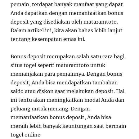
pemain, terdapat banyak manfaat yang dapat
Anda dapatkan dengan memanfaatkan bonus
deposit yang disediakan oleh mataramtoto.
Dalam artikel ini, kita akan bahas lebih lanjut
tentang kesempatan emas ini.
Bonus deposit merupakan salah satu cara bagi
situs togel seperti mataramtoto untuk
memanjakan para pemainnya. Dengan bonus
deposit, Anda bisa mendapatkan tambahan
saldo atau diskon saat melakukan deposit. Hal
ini tentu akan meningkatkan modal Anda dan
peluang untuk menang. Dengan
memanfaatkan bonus deposit, Anda bisa
meraih lebih banyak keuntungan saat bermain
togel online.