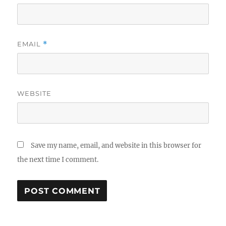
EMAIL
*
WEBSITE
Save my name, email, and website in this browser for
the next time I comment.