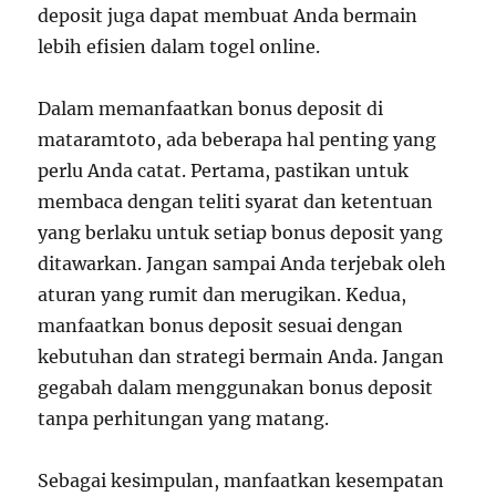
deposit juga dapat membuat Anda bermain
lebih efisien dalam togel online.
Dalam memanfaatkan bonus deposit di
mataramtoto, ada beberapa hal penting yang
perlu Anda catat. Pertama, pastikan untuk
membaca dengan teliti syarat dan ketentuan
yang berlaku untuk setiap bonus deposit yang
ditawarkan. Jangan sampai Anda terjebak oleh
aturan yang rumit dan merugikan. Kedua,
manfaatkan bonus deposit sesuai dengan
kebutuhan dan strategi bermain Anda. Jangan
gegabah dalam menggunakan bonus deposit
tanpa perhitungan yang matang.
Sebagai kesimpulan, manfaatkan kesempatan