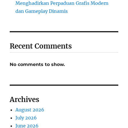
Menghadirkan Perpaduan Grafis Modern
dan Gameplay Dinamis
Recent Comments
No comments to show.
Archives
August 2026
July 2026
June 2026