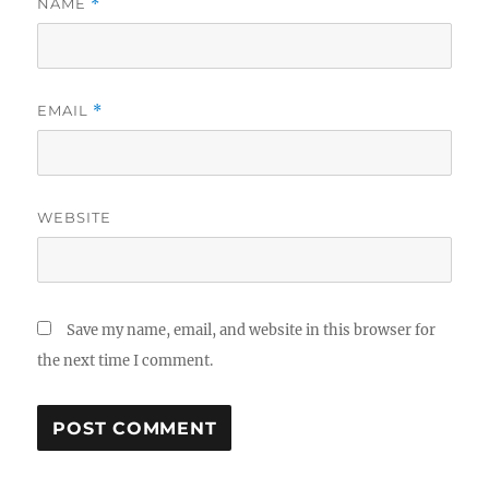
NAME
*
EMAIL
*
WEBSITE
Save my name, email, and website in this browser for
the next time I comment.