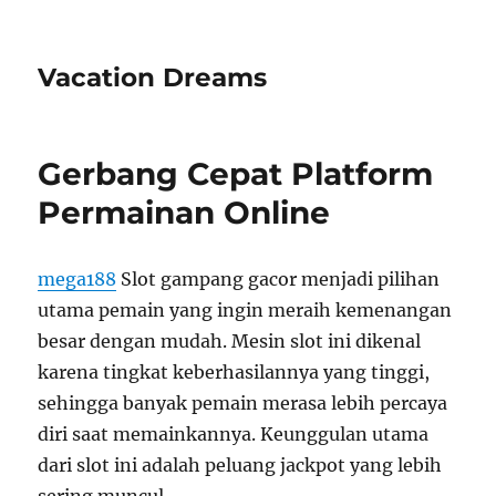
Vacation Dreams
Gerbang Cepat Platform
Permainan Online
mega188
Slot gampang gacor menjadi pilihan
utama pemain yang ingin meraih kemenangan
besar dengan mudah. Mesin slot ini dikenal
karena tingkat keberhasilannya yang tinggi,
sehingga banyak pemain merasa lebih percaya
diri saat memainkannya. Keunggulan utama
dari slot ini adalah peluang jackpot yang lebih