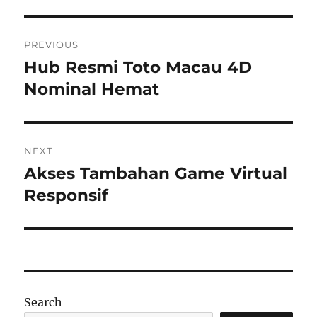
Post
PREVIOUS
navigation
Hub Resmi Toto Macau 4D
Previous
post:
Nominal Hemat
NEXT
Akses Tambahan Game Virtual
Next
post:
Responsif
Search