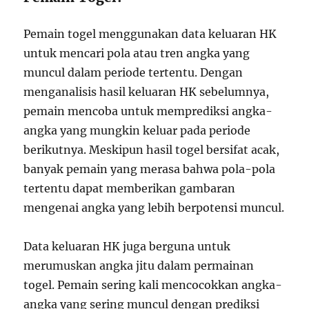
Pemain togel menggunakan data keluaran HK
untuk mencari pola atau tren angka yang
muncul dalam periode tertentu. Dengan
menganalisis hasil keluaran HK sebelumnya,
pemain mencoba untuk memprediksi angka-
angka yang mungkin keluar pada periode
berikutnya. Meskipun hasil togel bersifat acak,
banyak pemain yang merasa bahwa pola-pola
tertentu dapat memberikan gambaran
mengenai angka yang lebih berpotensi muncul.
Data keluaran HK juga berguna untuk
merumuskan angka jitu dalam permainan
togel. Pemain sering kali mencocokkan angka-
angka yang sering muncul dengan prediksi