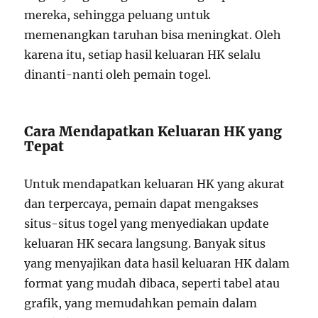
mereka, sehingga peluang untuk
memenangkan taruhan bisa meningkat. Oleh
karena itu, setiap hasil keluaran HK selalu
dinanti-nanti oleh pemain togel.
Cara Mendapatkan Keluaran HK yang
Tepat
Untuk mendapatkan keluaran HK yang akurat
dan terpercaya, pemain dapat mengakses
situs-situs togel yang menyediakan update
keluaran HK secara langsung. Banyak situs
yang menyajikan data hasil keluaran HK dalam
format yang mudah dibaca, seperti tabel atau
grafik, yang memudahkan pemain dalam