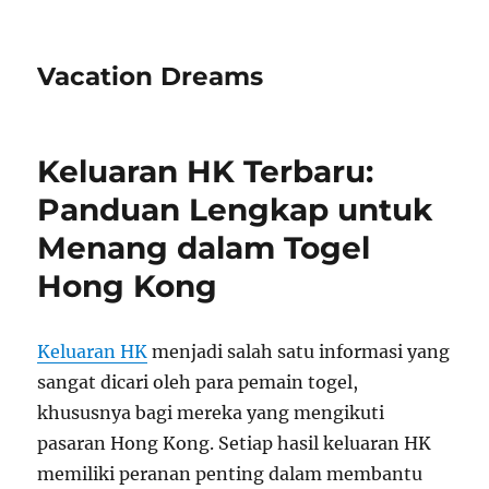
Vacation Dreams
Keluaran HK Terbaru:
Panduan Lengkap untuk
Menang dalam Togel
Hong Kong
Keluaran HK
menjadi salah satu informasi yang
sangat dicari oleh para pemain togel,
khususnya bagi mereka yang mengikuti
pasaran Hong Kong. Setiap hasil keluaran HK
memiliki peranan penting dalam membantu