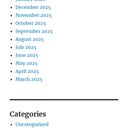
December 2025
November 2025
October 2025
September 2025
August 2025
July 2025
June 2025
May 2025
April 2025
March 2025
Categories
Uncategorized