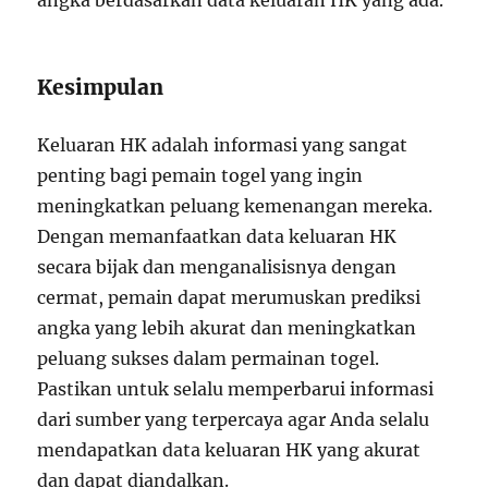
angka berdasarkan data keluaran HK yang ada.
Kesimpulan
Keluaran HK adalah informasi yang sangat
penting bagi pemain togel yang ingin
meningkatkan peluang kemenangan mereka.
Dengan memanfaatkan data keluaran HK
secara bijak dan menganalisisnya dengan
cermat, pemain dapat merumuskan prediksi
angka yang lebih akurat dan meningkatkan
peluang sukses dalam permainan togel.
Pastikan untuk selalu memperbarui informasi
dari sumber yang terpercaya agar Anda selalu
mendapatkan data keluaran HK yang akurat
dan dapat diandalkan.