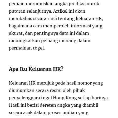
pemain merumuskan angka prediksi untuk
putaran selanjutnya. Artikel ini akan
membahas secara rinci tentang keluaran HK,
bagaimana cara memperoleh informasi yang
akurat, dan pentingnya data ini dalam
meningkatkan peluang menang dalam
permainan togel.
Apa Itu Keluaran HK?
Keluaran HK merujuk pada hasil nomor yang
diumumkan secara resmi oleh pihak
penyelenggara togel Hong Kong setiap harinya.
Hasil ini berisi deretan angka yang diambil
secara acak dalam proses undian yang