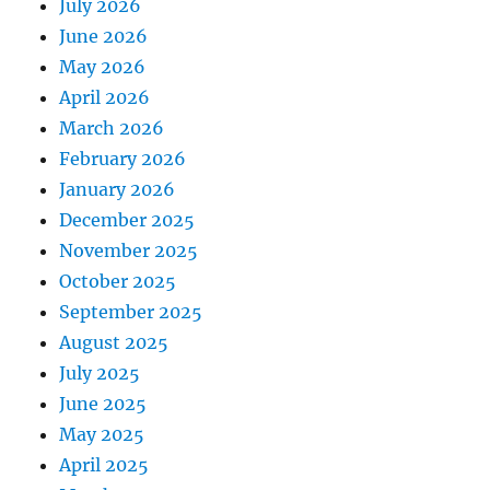
July 2026
June 2026
May 2026
April 2026
March 2026
February 2026
January 2026
December 2025
November 2025
October 2025
September 2025
August 2025
July 2025
June 2025
May 2025
April 2025