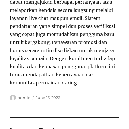
dapat mengajukan berbagai pertanyaan atau
melaporkan kendala secara langsung melalui
layanan live chat maupun email. Sistem
pendaftaran yang simpel dan proses verifikasi
yang cepat juga memudahkan pengguna baru
untuk bergabung. Penawaran promosi dan
bonus secara rutin disediakan untuk menjaga
loyalitas pemain. Dengan komitmen terhadap
kualitas dan kepuasan pengguna, platform ini
terus mendapatkan kepercayaan dari
komunitas permainan daring.
Author
Posted
admin
June 15, 2026
on