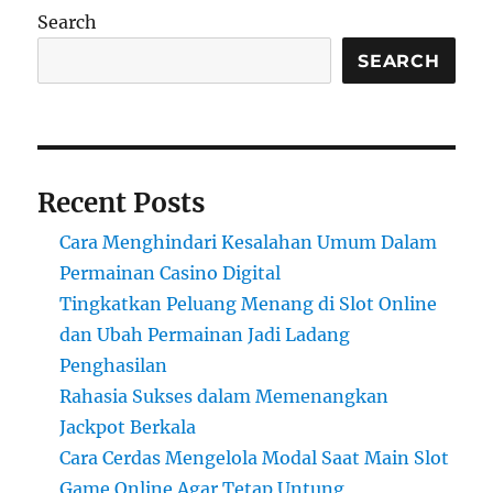
Search
SEARCH
Recent Posts
Cara Menghindari Kesalahan Umum Dalam
Permainan Casino Digital
Tingkatkan Peluang Menang di Slot Online
dan Ubah Permainan Jadi Ladang
Penghasilan
Rahasia Sukses dalam Memenangkan
Jackpot Berkala
Cara Cerdas Mengelola Modal Saat Main Slot
Game Online Agar Tetap Untung