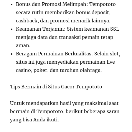
Bonus dan Promosi Melimpah: Tempototo
secara rutin memberikan bonus deposit,
cashback, dan promosi menarik lainnya.
Keamanan Terjamin: Sistem keamanan SSL
menjaga data dan transaksi pemain tetap
aman.
Beragam Permainan Berkualitas: Selain slot,
situs ini juga menyediakan permainan live
casino, poker, dan taruhan olahraga.
Tips Bermain di Situs Gacor Tempototo
Untuk mendapatkan hasil yang maksimal saat
bermain di Tempototo, berikut beberapa saran
yang bisa Anda ikuti: