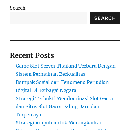
Search
SEARCH
Recent Posts
Game Slot Server Thailand Terbaru Dengan
Sistem Permainan Berkualitas
Dampak Sosial dari Fenomena Perjudian
Digital Di Berbagai Negara
Strategi Terbukti Mendominasi Slot Gacor
dan Situs Slot Gacor Paling Baru dan
Terpercaya
Strategi Ampuh untuk Meningkatkan