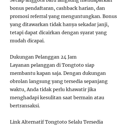
Setiap anggota baru langsung mendapatkan
bonus pendaftaran, cashback harian, dan
promosi referral yang menguntungkan. Bonus
yang ditawarkan tidak hanya sekadar janji,
tetapi dapat dicairkan dengan syarat yang
mudah dicapai.
Dukungan Pelanggan 24 Jam
Layanan pelanggan di Tongtoto siap
membantu kapan saja. Dengan dukungan
obrolan langsung yang tersedia sepanjang
waktu, Anda tidak perlu khawatir jika
menghadapi kesulitan saat bermain atau
bertransaksi.
Link Alternatif Tongtoto Selalu Tersedia