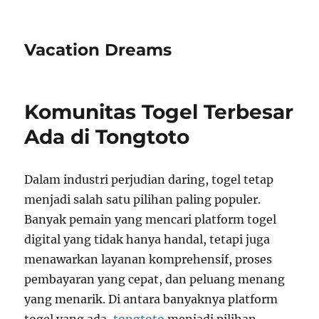
Vacation Dreams
Komunitas Togel Terbesar
Ada di Tongtoto
Dalam industri perjudian daring, togel tetap
menjadi salah satu pilihan paling populer.
Banyak pemain yang mencari platform togel
digital yang tidak hanya handal, tetapi juga
menawarkan layanan komprehensif, proses
pembayaran yang cepat, dan peluang menang
yang menarik. Di antara banyaknya platform