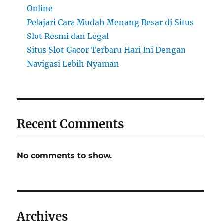
Online
Pelajari Cara Mudah Menang Besar di Situs
Slot Resmi dan Legal
Situs Slot Gacor Terbaru Hari Ini Dengan
Navigasi Lebih Nyaman
Recent Comments
No comments to show.
Archives