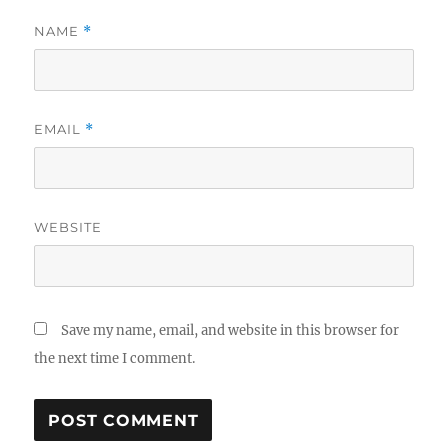
NAME
*
EMAIL
*
WEBSITE
Save my name, email, and website in this browser for
the next time I comment.