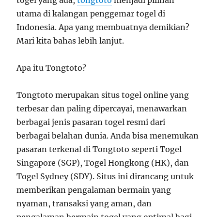
togel yang ada,
tongtoto
menjadi pilihan
utama di kalangan penggemar togel di
Indonesia. Apa yang membuatnya demikian?
Mari kita bahas lebih lanjut.
Apa itu Tongtoto?
Tongtoto merupakan situs togel online yang
terbesar dan paling dipercayai, menawarkan
berbagai jenis pasaran togel resmi dari
berbagai belahan dunia. Anda bisa menemukan
pasaran terkenal di Tongtoto seperti Togel
Singapore (SGP), Togel Hongkong (HK), dan
Togel Sydney (SDY). Situs ini dirancang untuk
memberikan pengalaman bermain yang
nyaman, transaksi yang aman, dan