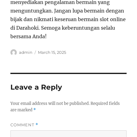
menyediakan pengalaman bermain yang
menguntungkan. Jangan lupa bermain dengan
bijak dan nikmati keseruan bermain slot online
di Darahoki. Semoga keberuntungan selalu
bersama Anda!
Author
Posted
admin
March 15, 2025
on
Leave a Reply
Your email address will not be published.
Required fields
are marked
*
COMMENT
*