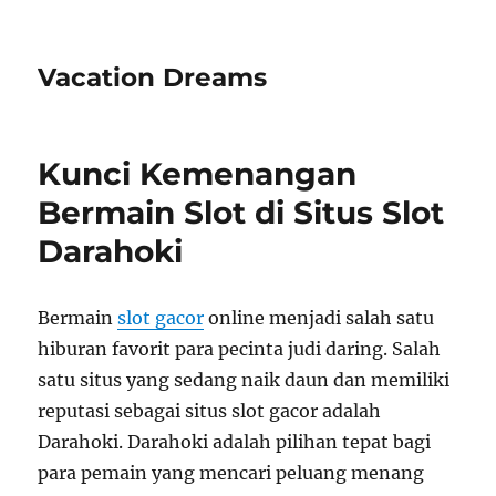
Vacation Dreams
Kunci Kemenangan
Bermain Slot di Situs Slot
Darahoki
Bermain
slot gacor
online menjadi salah satu
hiburan favorit para pecinta judi daring. Salah
satu situs yang sedang naik daun dan memiliki
reputasi sebagai situs slot gacor adalah
Darahoki. Darahoki adalah pilihan tepat bagi
para pemain yang mencari peluang menang