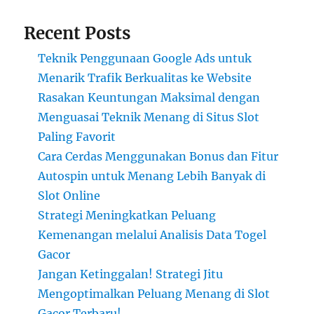
Recent Posts
Teknik Penggunaan Google Ads untuk
Menarik Trafik Berkualitas ke Website
Rasakan Keuntungan Maksimal dengan
Menguasai Teknik Menang di Situs Slot
Paling Favorit
Cara Cerdas Menggunakan Bonus dan Fitur
Autospin untuk Menang Lebih Banyak di
Slot Online
Strategi Meningkatkan Peluang
Kemenangan melalui Analisis Data Togel
Gacor
Jangan Ketinggalan! Strategi Jitu
Mengoptimalkan Peluang Menang di Slot
Gacor Terbaru!