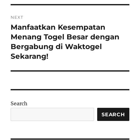
NEXT
Manfaatkan Kesempatan
Next
post:
Menang Togel Besar dengan
Bergabung di Waktogel
Sekarang!
Search
SEARCH