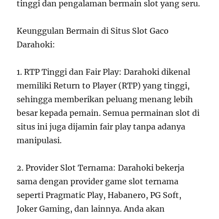
tinggi dan pengalaman bermain slot yang seru.
Keunggulan Bermain di Situs Slot Gaco
Darahoki:
1. RTP Tinggi dan Fair Play: Darahoki dikenal
memiliki Return to Player (RTP) yang tinggi,
sehingga memberikan peluang menang lebih
besar kepada pemain. Semua permainan slot di
situs ini juga dijamin fair play tanpa adanya
manipulasi.
2. Provider Slot Ternama: Darahoki bekerja
sama dengan provider game slot ternama
seperti Pragmatic Play, Habanero, PG Soft,
Joker Gaming, dan lainnya. Anda akan