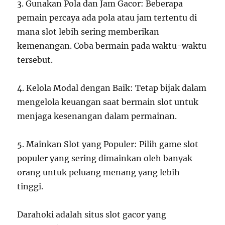
3. Gunakan Pola dan Jam Gacor: Beberapa
pemain percaya ada pola atau jam tertentu di
mana slot lebih sering memberikan
kemenangan. Coba bermain pada waktu-waktu
tersebut.
4. Kelola Modal dengan Baik: Tetap bijak dalam
mengelola keuangan saat bermain slot untuk
menjaga kesenangan dalam permainan.
5. Mainkan Slot yang Populer: Pilih game slot
populer yang sering dimainkan oleh banyak
orang untuk peluang menang yang lebih
tinggi.
Darahoki adalah situs slot gacor yang