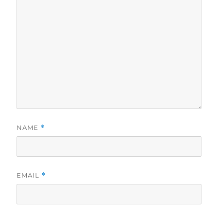
NAME
*
EMAIL
*