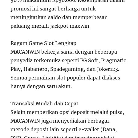
50% maksimum Rp50.000. Kesempatan dalam
promosi ini sangat berharga untuk
meningkatkan saldo dan memperbesar
peluang meraih jackpot maxwin.
Ragam Game Slot Lengkap
MACANWIN bekerja sama dengan beberapa
penyedia terkemuka seperti PG Soft, Pragmatic
Play, Habanero, Spadegaming, dan Joker123.
Semua permainan slot populer dapat diakses
hanya dengan satu akun.
Transaksi Mudah dan Cepat
Selain memberikan opsi deposit melalui pulsa,
MACANWIN juga menyediakan berbagai
metode deposit lain seperti e-wallet (Dana,