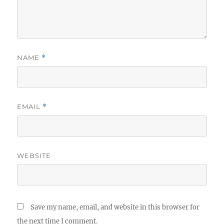
NAME
*
EMAIL
*
WEBSITE
Save my name, email, and website in this browser for
the next time I comment.