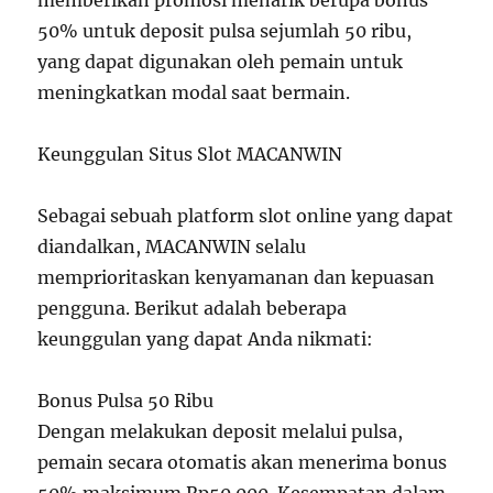
memberikan promosi menarik berupa bonus
50% untuk deposit pulsa sejumlah 50 ribu,
yang dapat digunakan oleh pemain untuk
meningkatkan modal saat bermain.
Keunggulan Situs Slot MACANWIN
Sebagai sebuah platform slot online yang dapat
diandalkan, MACANWIN selalu
memprioritaskan kenyamanan dan kepuasan
pengguna. Berikut adalah beberapa
keunggulan yang dapat Anda nikmati:
Bonus Pulsa 50 Ribu
Dengan melakukan deposit melalui pulsa,
pemain secara otomatis akan menerima bonus