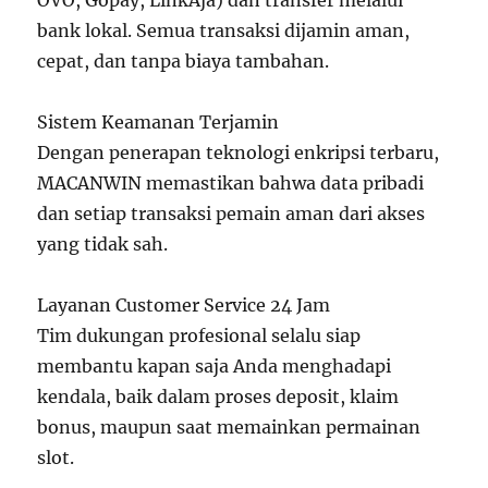
OVO, Gopay, LinkAja) dan transfer melalui
bank lokal. Semua transaksi dijamin aman,
cepat, dan tanpa biaya tambahan.
Sistem Keamanan Terjamin
Dengan penerapan teknologi enkripsi terbaru,
MACANWIN memastikan bahwa data pribadi
dan setiap transaksi pemain aman dari akses
yang tidak sah.
Layanan Customer Service 24 Jam
Tim dukungan profesional selalu siap
membantu kapan saja Anda menghadapi
kendala, baik dalam proses deposit, klaim
bonus, maupun saat memainkan permainan
slot.