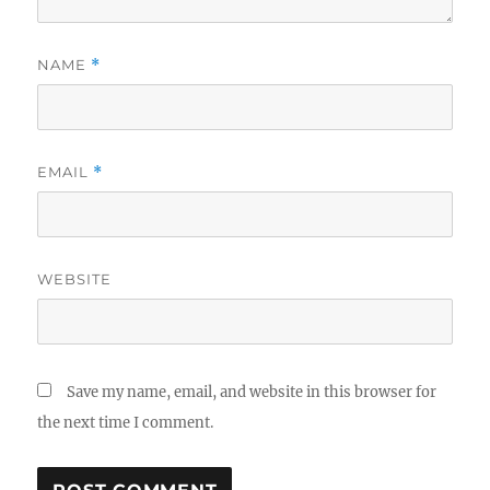
NAME
*
EMAIL
*
WEBSITE
Save my name, email, and website in this browser for
the next time I comment.