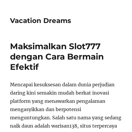
Vacation Dreams
Maksimalkan Slot777
dengan Cara Bermain
Efektif
Mencapai kesuksesan dalam dunia perjudian
daring kini semakin mudah berkat inovasi
platform yang menawarkan pengalaman
mengasyikkan dan berpotensi
menguntungkan. Salah satu nama yang sedang
naik daun adalah warisan138, situs terpercaya