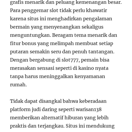
grafis menarik dan peluang kemenangan besar.
Para penggemar slot tidak perlu khawatir
karena situs ini menghadirkan pengalaman
bermain yang menyenangkan sekaligus
menguntungkan. Beragam tema menarik dan
fitur bonus yang melimpah membuat setiap
putaran semakin seru dan penuh tantangan.
Dengan bergabung di slot777, pemain bisa
merasakan sensasi seperti di kasino nyata
tanpa harus meninggalkan kenyamanan
rumah.
Tidak dapat disangkal bahwa keberadaan
platform judi daring seperti warisan138
memberikan alternatif hiburan yang lebih
praktis dan terjangkau. Situs ini mendukung