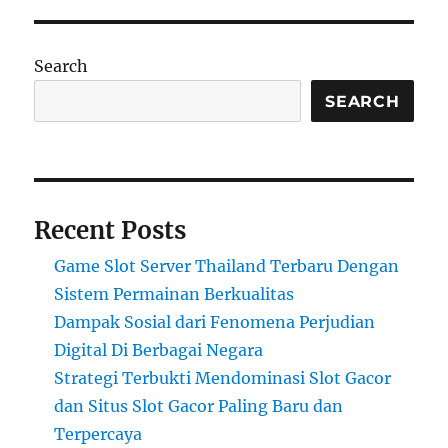
Search
SEARCH
Recent Posts
Game Slot Server Thailand Terbaru Dengan
Sistem Permainan Berkualitas
Dampak Sosial dari Fenomena Perjudian
Digital Di Berbagai Negara
Strategi Terbukti Mendominasi Slot Gacor
dan Situs Slot Gacor Paling Baru dan
Terpercaya