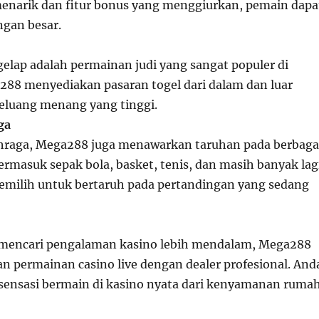
enarik dan fitur bonus yang menggiurkan, pemain dapa
gan besar.
gelap adalah permainan judi yang sangat populer di
288 menyediakan pasaran togel dari dalam dan luar
eluang menang yang tinggi.
ga
ahraga, Mega288 juga menawarkan taruhan pada berbaga
termasuk sepak bola, basket, tenis, dan masih banyak lagi
milih untuk bertaruh pada pertandingan yang sedang
 mencari pengalaman kasino lebih mendalam, Mega288
n permainan casino live dengan dealer profesional. And
sensasi bermain di kasino nyata dari kenyamanan ruma