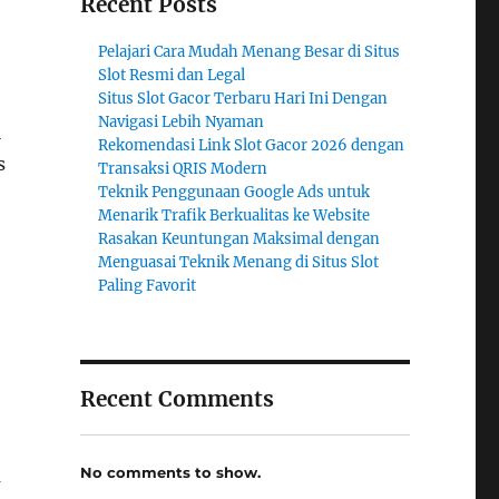
Recent Posts
Pelajari Cara Mudah Menang Besar di Situs
Slot Resmi dan Legal
Situs Slot Gacor Terbaru Hari Ini Dengan
Navigasi Lebih Nyaman
l
Rekomendasi Link Slot Gacor 2026 dengan
s
Transaksi QRIS Modern
Teknik Penggunaan Google Ads untuk
Menarik Trafik Berkualitas ke Website
Rasakan Keuntungan Maksimal dengan
Menguasai Teknik Menang di Situs Slot
Paling Favorit
Recent Comments
No comments to show.
a