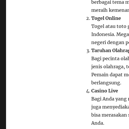
berbagai tema m
meraih kemenan
Togel Online
Togel atau toto 
Indonesia. Mega
negeri dengan p
Taruhan Olahra
Bagi pecinta ol
jenis olahraga, 
Pemain dapat me
berlangsung.
Casino Live
Bagi Anda yang
juga menyediaka
bisa merasakan 
Anda.