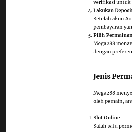
verifikasi untu
Lakukan Deposi
Setelah akun An
pembayaran yang
Pilih Permaina
Mega288 menawar
dengan preferen
Jenis Perm
Mega288 menyedi
oleh pemain, ant
Slot Online
Salah satu perm