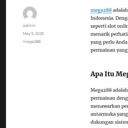
mega288
adalah 
Indonesia. Den
Author
admin
seperti slot onl
Posted
May 5, 2025
menarik perhati
on
Tags
mega288
yang perlu Anda
permainan yang 
Apa Itu Me
Mega288 adalah 
permainan denga
menawarkan pe
antarmuka yang 
dukungan siste