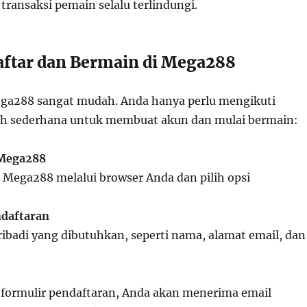
 transaksi pemain selalu terlindungi.
ftar dan Bermain di Mega288
ga288 sangat mudah. Anda hanya perlu mengikuti
ah sederhana untuk membuat akun dan mulai bermain:
 Mega288
i Mega288 melalui browser Anda dan pilih opsi
ndaftaran
ribadi yang dibutuhkan, seperti nama, alamat email, dan
 formulir pendaftaran, Anda akan menerima email