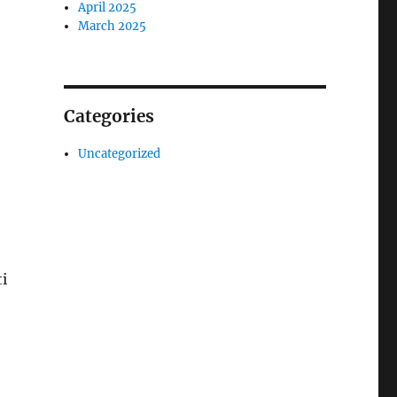
April 2025
March 2025
Categories
Uncategorized
i