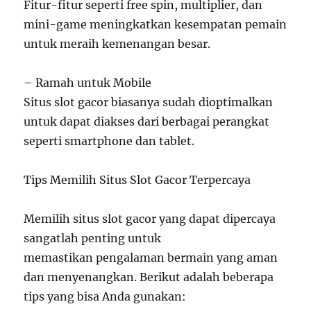
Fitur-fitur seperti free spin, multiplier, dan
mini-game meningkatkan kesempatan pemain
untuk meraih kemenangan besar.
– Ramah untuk Mobile
Situs slot gacor biasanya sudah dioptimalkan
untuk dapat diakses dari berbagai perangkat
seperti smartphone dan tablet.
Tips Memilih Situs Slot Gacor Terpercaya
Memilih situs slot gacor yang dapat dipercaya
sangatlah penting untuk
memastikan pengalaman bermain yang aman
dan menyenangkan. Berikut adalah beberapa
tips yang bisa Anda gunakan: