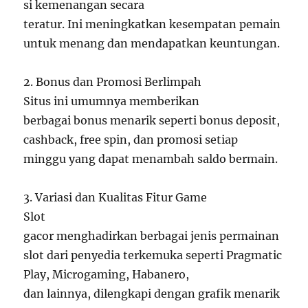
si kemenangan secara
teratur. Ini meningkatkan kesempatan pemain
untuk menang dan mendapatkan keuntungan.
2. Bonus dan Promosi Berlimpah
Situs ini umumnya memberikan
berbagai bonus menarik seperti bonus deposit,
cashback, free spin, dan promosi setiap
minggu yang dapat menambah saldo bermain.
3. Variasi dan Kualitas Fitur Game
Slot
gacor menghadirkan berbagai jenis permainan
slot dari penyedia terkemuka seperti Pragmatic
Play, Microgaming, Habanero,
dan lainnya, dilengkapi dengan grafik menarik