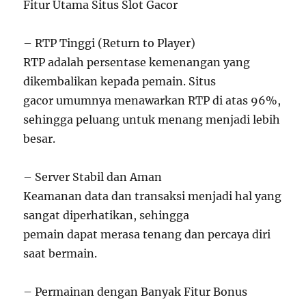
Fitur Utama Situs Slot Gacor
– RTP Tinggi (Return to Player)
RTP adalah persentase kemenangan yang
dikembalikan kepada pemain. Situs
gacor umumnya menawarkan RTP di atas 96%,
sehingga peluang untuk menang menjadi lebih
besar.
– Server Stabil dan Aman
Keamanan data dan transaksi menjadi hal yang
sangat diperhatikan, sehingga
pemain dapat merasa tenang dan percaya diri
saat bermain.
– Permainan dengan Banyak Fitur Bonus