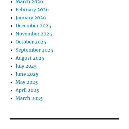
March 2026
February 2026
January 2026
December 2025
November 2025
October 2025
September 2025
August 2025
July 2025
June 2025
May 2025
April 2025
March 2025