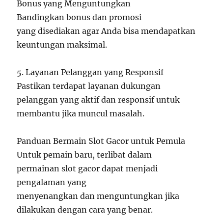
Bonus yang Menguntungkan
Bandingkan bonus dan promosi
yang disediakan agar Anda bisa mendapatkan
keuntungan maksimal.
5. Layanan Pelanggan yang Responsif
Pastikan terdapat layanan dukungan
pelanggan yang aktif dan responsif untuk
membantu jika muncul masalah.
Panduan Bermain Slot Gacor untuk Pemula
Untuk pemain baru, terlibat dalam
permainan slot gacor dapat menjadi
pengalaman yang
menyenangkan dan menguntungkan jika
dilakukan dengan cara yang benar.