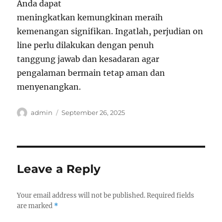
Anda dapat
meningkatkan kemungkinan meraih
kemenangan signifikan. Ingatlah, perjudian on
line perlu dilakukan dengan penuh
tanggung jawab dan kesadaran agar
pengalaman bermain tetap aman dan
menyenangkan.
Author
Posted
admin
September 26, 2025
on
Leave a Reply
Your email address will not be published.
Required fields
are marked
*