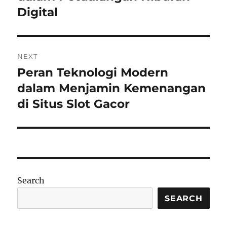
Digital
NEXT
Peran Teknologi Modern
Next
post:
dalam Menjamin Kemenangan
di Situs Slot Gacor
Search
SEARCH