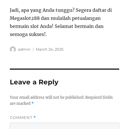
Jadi, apa yang Anda tunggu? Segera daftar di
Megaslot288 dan mulailah petualangan
bermain slot Anda! Selamat bermain dan
semoga sukses!.
Author
Posted
admin
March 24, 2025
on
Leave a Reply
Your email address will not be published.
Required fields
are marked
*
COMMENT
*