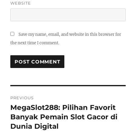
WEBSITE
Save my name, email, and website in this browser for
the next time I comment.
Post
PREVIOUS
navigation
MegaSlot288: Pilihan Favorit
Previous
post:
Banyak Pemain Slot Gacor di
Dunia Digital