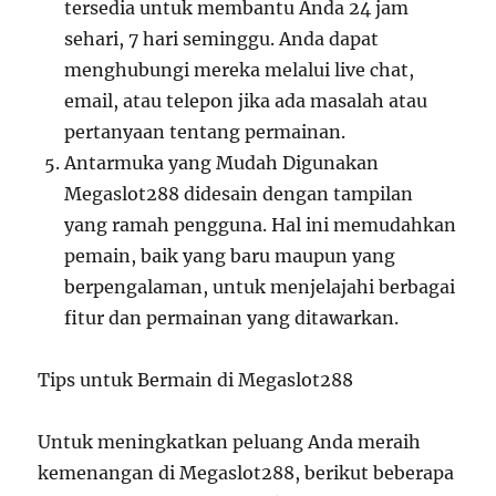
tersedia untuk membantu Anda 24 jam
sehari, 7 hari seminggu. Anda dapat
menghubungi mereka melalui live chat,
email, atau telepon jika ada masalah atau
pertanyaan tentang permainan.
Antarmuka yang Mudah Digunakan
Megaslot288 didesain dengan tampilan
yang ramah pengguna. Hal ini memudahkan
pemain, baik yang baru maupun yang
berpengalaman, untuk menjelajahi berbagai
fitur dan permainan yang ditawarkan.
Tips untuk Bermain di Megaslot288
Untuk meningkatkan peluang Anda meraih
kemenangan di Megaslot288, berikut beberapa