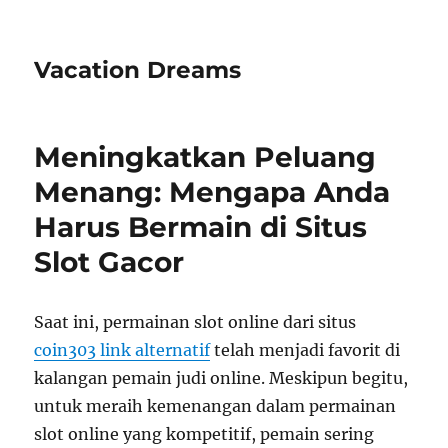
Vacation Dreams
Meningkatkan Peluang
Menang: Mengapa Anda
Harus Bermain di Situs
Slot Gacor
Saat ini, permainan slot online dari situs
coin303 link alternatif
telah menjadi favorit di
kalangan pemain judi online. Meskipun begitu,
untuk meraih kemenangan dalam permainan
slot online yang kompetitif, pemain sering