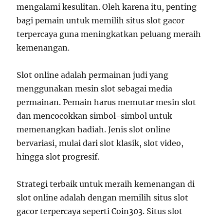
mengalami kesulitan. Oleh karena itu, penting
bagi pemain untuk memilih situs slot gacor
terpercaya guna meningkatkan peluang meraih
kemenangan.
Slot online adalah permainan judi yang
menggunakan mesin slot sebagai media
permainan. Pemain harus memutar mesin slot
dan mencocokkan simbol-simbol untuk
memenangkan hadiah. Jenis slot online
bervariasi, mulai dari slot klasik, slot video,
hingga slot progresif.
Strategi terbaik untuk meraih kemenangan di
slot online adalah dengan memilih situs slot
gacor terpercaya seperti Coin303. Situs slot