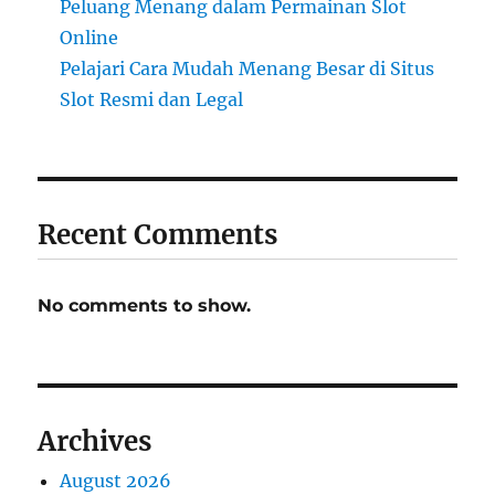
Peluang Menang dalam Permainan Slot
Online
Pelajari Cara Mudah Menang Besar di Situs
Slot Resmi dan Legal
Recent Comments
No comments to show.
Archives
August 2026