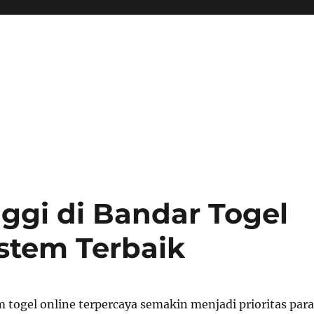
nggi di Bandar Togel
stem Terbaik
 togel online terpercaya semakin menjadi prioritas para