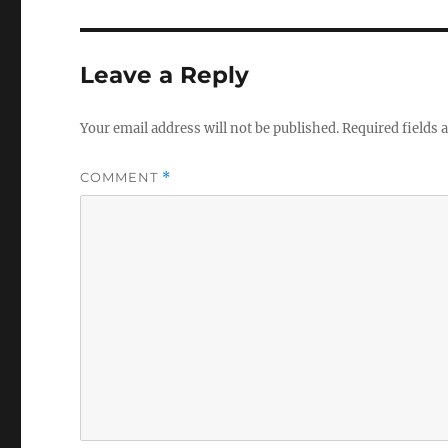
Leave a Reply
Your email address will not be published.
Required fields
COMMENT
*