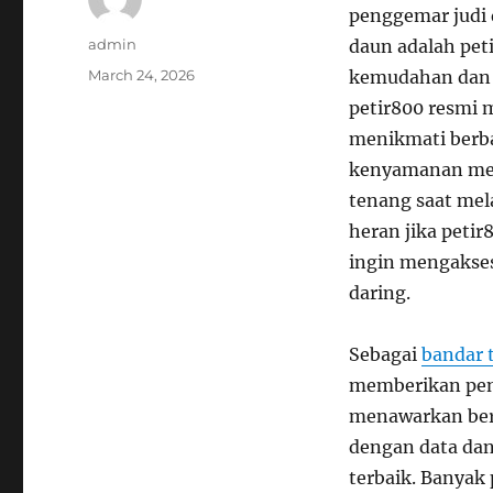
penggemar judi d
Author
admin
daun adalah pet
Posted
March 24, 2026
kemudahan dan k
on
petir800 resmi 
menikmati berba
kenyamanan menj
tenang saat me
heran jika peti
ingin mengakses
daring.
Sebagai
bandar 
memberikan peng
menawarkan berb
dengan data dan
terbaik. Banyak