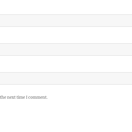
 the next time I comment.