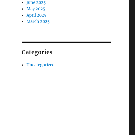
June 2025
May 2025
April 2025
March 2025
Categories
Uncategorized