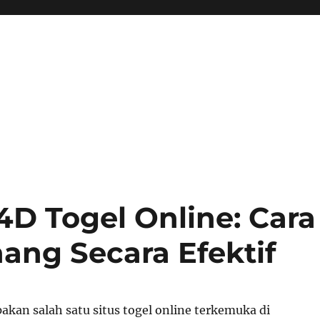
D Togel Online: Cara
ng Secara Efektif
kan salah satu situs togel online terkemuka di