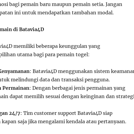
osi bagi pemain baru maupun pemain setia. Jangan
patan ini untuk mendapatkan tambahan modal.
main di Batavia4D
via4D memiliki beberapa keunggulan yang
ilihan utama bagi para pemain togel:
Kenyamanan
: Batavia4D menggunakan sistem keamana
untuk melindungi data dan transaksi pengguna.
n Permainan
: Dengan berbagai jenis permainan yang
ain dapat memilih sesuai dengan keinginan dan strateg
gan 24/7
: Tim customer support Batavia4D siap
apan saja jika mengalami kendala atau pertanyaan.