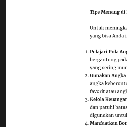
Tips Menang di
Untuk meningkat
yang bisa Anda i
Pelajari Pola A
bergantung pada
yang sering mun
Gunakan Angka
angka keberunt
favorit atau an
Kelola Keuangan
dan patuhi bata
digunakan untuk
Manfaatkan Bon