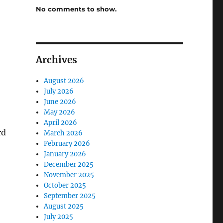
No comments to show.
Archives
August 2026
July 2026
June 2026
May 2026
April 2026
rd
March 2026
February 2026
January 2026
December 2025
November 2025
October 2025
September 2025
August 2025
July 2025