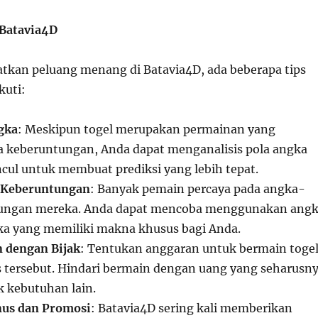
 Batavia4D
kan peluang menang di Batavia4D, ada beberapa tips
kuti:
ngka
: Meskipun togel merupakan permainan yang
 keberuntungan, Anda dapat menganalisis pola angka
cul untuk membuat prediksi yang lebih tepat.
 Keberuntungan
: Banyak pemain percaya pada angka-
ungan mereka. Anda dapat mencoba menggunakan ang
gka yang memiliki makna khusus bagi Anda.
 dengan Bijak
: Tentukan anggaran untuk bermain toge
s tersebut. Hindari bermain dengan uang yang seharusn
 kebutuhan lain.
us dan Promosi
: Batavia4D sering kali memberikan