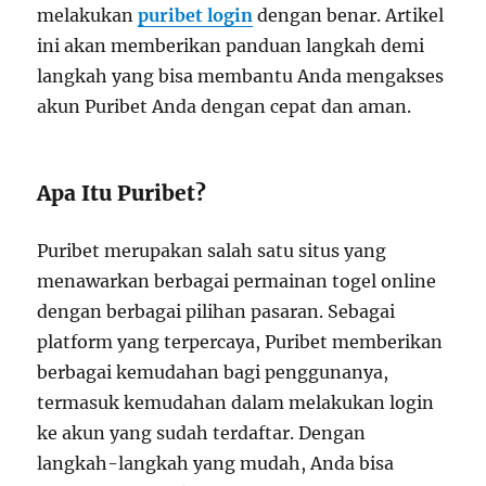
melakukan
puribet login
dengan benar. Artikel
ini akan memberikan panduan langkah demi
langkah yang bisa membantu Anda mengakses
akun Puribet Anda dengan cepat dan aman.
Apa Itu Puribet?
Puribet merupakan salah satu situs yang
menawarkan berbagai permainan togel online
dengan berbagai pilihan pasaran. Sebagai
platform yang terpercaya, Puribet memberikan
berbagai kemudahan bagi penggunanya,
termasuk kemudahan dalam melakukan login
ke akun yang sudah terdaftar. Dengan
langkah-langkah yang mudah, Anda bisa