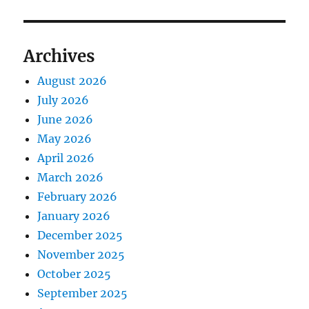
Archives
August 2026
July 2026
June 2026
May 2026
April 2026
March 2026
February 2026
January 2026
December 2025
November 2025
October 2025
September 2025