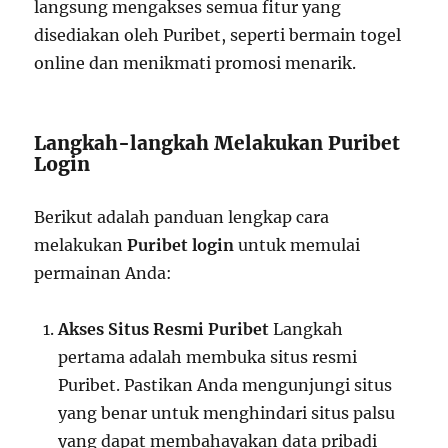
langsung mengakses semua fitur yang
disediakan oleh Puribet, seperti bermain togel
online dan menikmati promosi menarik.
Langkah-langkah Melakukan Puribet
Login
Berikut adalah panduan lengkap cara
melakukan
Puribet login
untuk memulai
permainan Anda:
Akses Situs Resmi Puribet
Langkah
pertama adalah membuka situs resmi
Puribet. Pastikan Anda mengunjungi situs
yang benar untuk menghindari situs palsu
yang dapat membahayakan data pribadi