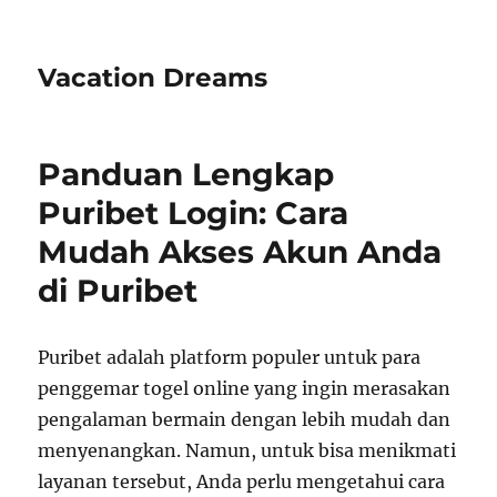
Vacation Dreams
Panduan Lengkap
Puribet Login: Cara
Mudah Akses Akun Anda
di Puribet
Puribet adalah platform populer untuk para
penggemar togel online yang ingin merasakan
pengalaman bermain dengan lebih mudah dan
menyenangkan. Namun, untuk bisa menikmati
layanan tersebut, Anda perlu mengetahui cara