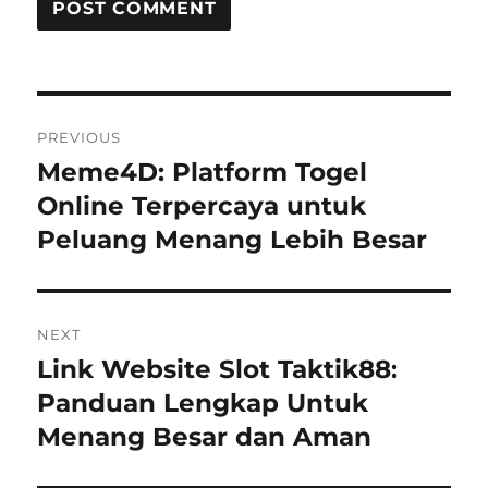
Post
PREVIOUS
navigation
Meme4D: Platform Togel
Previous
post:
Online Terpercaya untuk
Peluang Menang Lebih Besar
NEXT
Link Website Slot Taktik88:
Next
post:
Panduan Lengkap Untuk
Menang Besar dan Aman