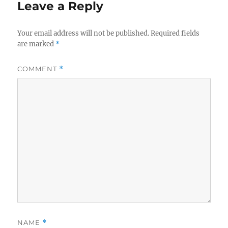
Leave a Reply
Your email address will not be published.
Required fields
are marked
*
COMMENT
*
NAME
*