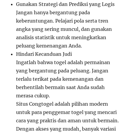
Gunakan Strategi dan Prediksi yang Logis
Jangan hanya bergantung pada
keberuntungan. Pelajari pola serta tren
angka yang sering muncul, dan gunakan
analisis statistik untuk meningkatkan
peluang kemenangan Anda.
Hindari Kecanduan Judi
Ingatlah bahwa togel adalah permainan
yang bergantung pada peluang. Jangan
terlalu terikat pada kemenangan dan
berhentilah bermain saat Anda sudah
merasa cukup.
Situs Congtogel adalah pilihan modern
untuk para penggemar togel yang mencari
cara yang praktis dan aman untuk bermain.
Dengan akses yang mudah, banyak variasi