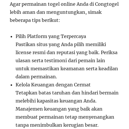
Agar permainan togel online Anda di Congtogel
lebih aman dan menguntungkan, simak
beberapa tips berikut:
Pilih Platform yang Terpercaya
Pastikan situs yang Anda pilih memiliki
license resmi dan reputasi yang baik. Periksa
ulasan serta testimoni dari pemain lain
untuk memastikan keamanan serta keadilan
dalam permainan.
Kelola Keuangan dengan Cermat
Tetapkan batas taruhan dan hindari bermain
melebihi kapasitas keuangan Anda.
Manajemen keuangan yang baik akan
membuat permainan tetap menyenangkan
tanpa menimbulkan kerugian besar.