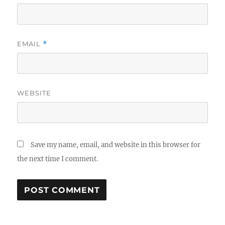
EMAIL
*
WEBSITE
Save my name, email, and website in this browser for
the next time I comment.