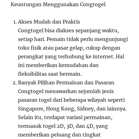
Keuntungan Menggunakan Congtogel
Akses Mudah dan Praktis
Congtogel bisa diakses sepanjang waktu,
setiap hari. Pemain tidak perlu mengunjungi
toko fisik atau pasar gelap, cukup dengan
perangkat yang terhubung ke internet. Hal
ini memberikan kemudahan dan
fleksibilitas saat bermain.
Banyak Pilihan Permainan dan Pasaran
Congtogel menawarkan sejumlah jenis
pasaran togel dari beberapa wilayah seperti
Singapore, Hong Kong, Sidney, dan lainnya.
Selain itu, terdapat variasi permainan,
termasuk togel 2D, 3D, dan 4D, yang
memberikan peluang dan tingkat