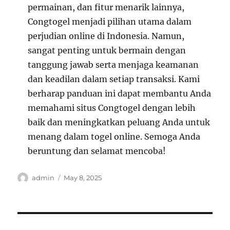
permainan, dan fitur menarik lainnya,
Congtogel menjadi pilihan utama dalam
perjudian online di Indonesia. Namun,
sangat penting untuk bermain dengan
tanggung jawab serta menjaga keamanan
dan keadilan dalam setiap transaksi. Kami
berharap panduan ini dapat membantu Anda
memahami situs Congtogel dengan lebih
baik dan meningkatkan peluang Anda untuk
menang dalam togel online. Semoga Anda
beruntung dan selamat mencoba!
Author
Posted
admin
May 8, 2025
on