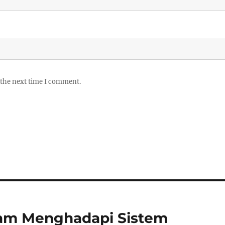
 the next time I comment.
am Menghadapi Sistem