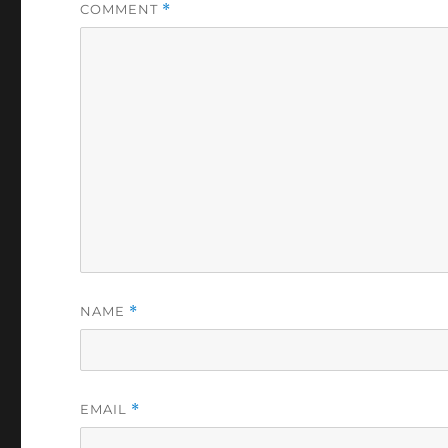
COMMENT
*
NAME
*
EMAIL
*