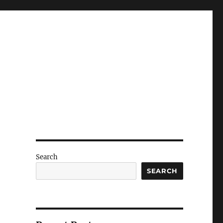
Search
SEARCH