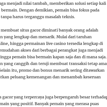
uga menjadi nilai tambah, memberikan solusi setiap kali
t bermain. Dengan demikian, pemain bisa fokus pada
n tanpa harus terganggu masalah teknis.
g membuat situs gacor diminati banyak orang adalah
an yang lengkap dan menarik. Mulai dari taruhan
nline, hingga permainan live casino tersedia lengkap di
Kemudahan akses dari berbagai perangkat juga menjadi
ingga pemain bisa bermain kapan saja dan di mana saja.
 yang canggih dan teruji membuat transaksi tetap am
 Selain itu, promo dan bonus menarik sering ditawarkan
atkan peluang kemenangan dan menambah keseruan
s gacor yang terpercaya juga berpengaruh besar terhada
ain yang positif. Banyak pemain yang merasa puas