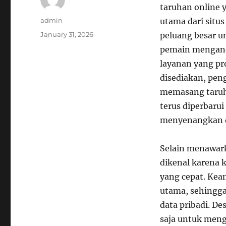
taruhan online 
Author
admin
utama dari situs
Posted
January 31, 2026
peluang besar 
on
pemain menganda
layanan yang pr
disediakan, pen
memasang taruh
terus diperbaru
menyenangkan da
Selain menawark
dikenal karena 
yang cepat. Kea
utama, sehingga
data pribadi. D
saja untuk meng