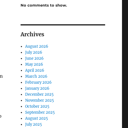
No comments to show.
Archives
August 2026
July 2026
June 2026
May 2026
April 2026
an
March 2026
February 2026
January 2026
December 2025
November 2025
October 2025
September 2025
p
August 2025
July 2025