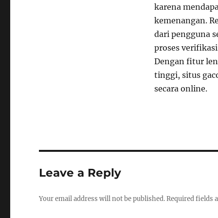
karena mendapat
kemenangan. Repu
dari pengguna 
proses verifika
Dengan fitur l
tinggi, situs g
secara online.
Leave a Reply
Your email address will not be published.
Required fields