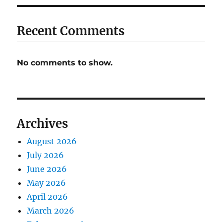
Recent Comments
No comments to show.
Archives
August 2026
July 2026
June 2026
May 2026
April 2026
March 2026