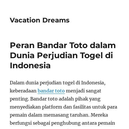
Vacation Dreams
Peran Bandar Toto dalam
Dunia Perjudian Togel di
Indonesia
Dalam dunia perjudian togel di Indonesia,
keberadaan
bandar toto
menjadi sangat
penting. Bandar toto adalah pihak yang
menyediakan platform dan fasilitas untuk para
pemain dalam memasang taruhan. Mereka
berfungsi sebagai penghubung antara pemain