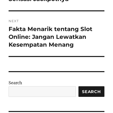
NEXT
Fakta Menarik tentang Slot
Next
post:
Online: Jangan Lewatkan
Kesempatan Menang
Search
SEARCH