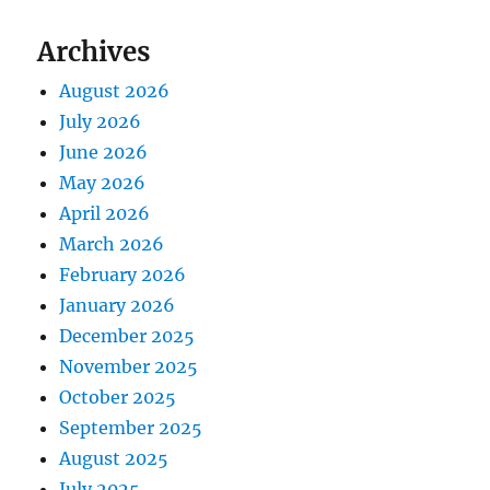
Archives
August 2026
July 2026
June 2026
May 2026
April 2026
March 2026
February 2026
January 2026
December 2025
November 2025
October 2025
September 2025
August 2025
July 2025