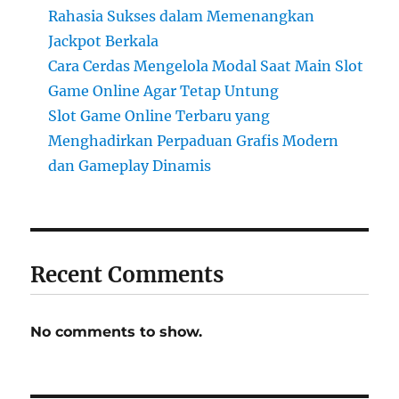
Rahasia Sukses dalam Memenangkan
Jackpot Berkala
Cara Cerdas Mengelola Modal Saat Main Slot
Game Online Agar Tetap Untung
Slot Game Online Terbaru yang
Menghadirkan Perpaduan Grafis Modern
dan Gameplay Dinamis
Recent Comments
No comments to show.