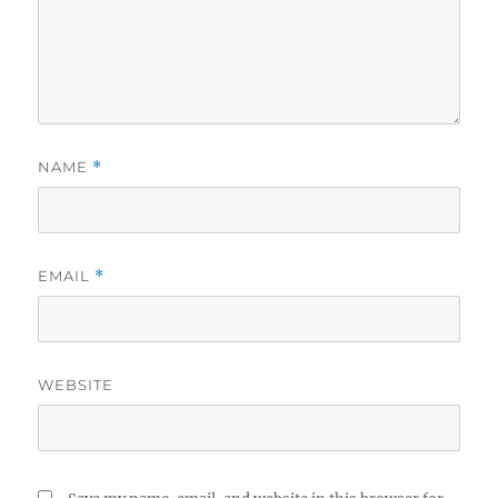
NAME
*
EMAIL
*
WEBSITE