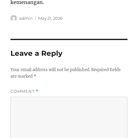
kemenangan.
Author
Posted
admin
May 21, 2026
on
Leave a Reply
Your email address will not be published.
Required fields
are marked
*
COMMENT
*