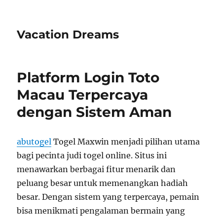
Vacation Dreams
Platform Login Toto
Macau Terpercaya
dengan Sistem Aman
abutogel
Togel Maxwin menjadi pilihan utama
bagi pecinta judi togel online. Situs ini
menawarkan berbagai fitur menarik dan
peluang besar untuk memenangkan hadiah
besar. Dengan sistem yang terpercaya, pemain
bisa menikmati pengalaman bermain yang