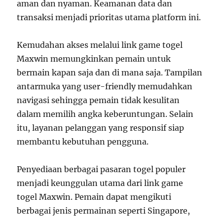
aman dan nyaman. Keamanan data dan
transaksi menjadi prioritas utama platform ini.
Kemudahan akses melalui link game togel
Maxwin memungkinkan pemain untuk
bermain kapan saja dan di mana saja. Tampilan
antarmuka yang user-friendly memudahkan
navigasi sehingga pemain tidak kesulitan
dalam memilih angka keberuntungan. Selain
itu, layanan pelanggan yang responsif siap
membantu kebutuhan pengguna.
Penyediaan berbagai pasaran togel populer
menjadi keunggulan utama dari link game
togel Maxwin. Pemain dapat mengikuti
berbagai jenis permainan seperti Singapore,