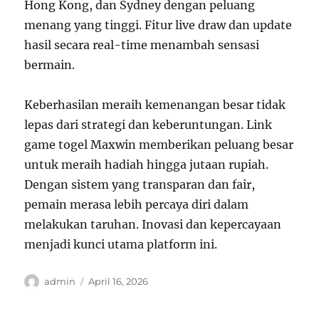
Hong Kong, dan Sydney dengan peluang
menang yang tinggi. Fitur live draw dan update
hasil secara real-time menambah sensasi
bermain.
Keberhasilan meraih kemenangan besar tidak
lepas dari strategi dan keberuntungan. Link
game togel Maxwin memberikan peluang besar
untuk meraih hadiah hingga jutaan rupiah.
Dengan sistem yang transparan dan fair,
pemain merasa lebih percaya diri dalam
melakukan taruhan. Inovasi dan kepercayaan
menjadi kunci utama platform ini.
Author
Posted
admin
April 16, 2026
on