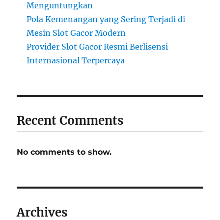
Menguntungkan
Pola Kemenangan yang Sering Terjadi di
Mesin Slot Gacor Modern
Provider Slot Gacor Resmi Berlisensi
Internasional Terpercaya
Recent Comments
No comments to show.
Archives