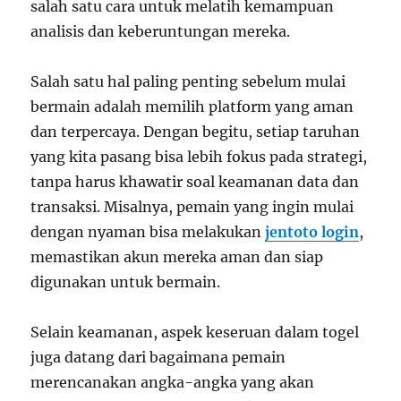
salah satu cara untuk melatih kemampuan
analisis dan keberuntungan mereka.
Salah satu hal paling penting sebelum mulai
bermain adalah memilih platform yang aman
dan terpercaya. Dengan begitu, setiap taruhan
yang kita pasang bisa lebih fokus pada strategi,
tanpa harus khawatir soal keamanan data dan
transaksi. Misalnya, pemain yang ingin mulai
dengan nyaman bisa melakukan
jentoto login
,
memastikan akun mereka aman dan siap
digunakan untuk bermain.
Selain keamanan, aspek keseruan dalam togel
juga datang dari bagaimana pemain
merencanakan angka-angka yang akan