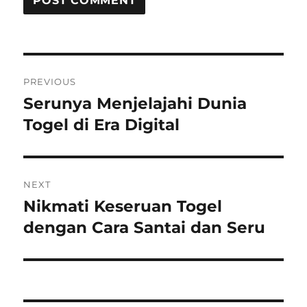
Post
PREVIOUS
navigation
Serunya Menjelajahi Dunia
Previous
post:
Togel di Era Digital
NEXT
Nikmati Keseruan Togel
Next
post:
dengan Cara Santai dan Seru