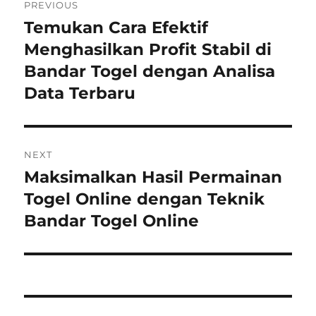
PREVIOUS
navigation
Temukan Cara Efektif
Previous
post:
Menghasilkan Profit Stabil di
Bandar Togel dengan Analisa
Data Terbaru
NEXT
Maksimalkan Hasil Permainan
Next
post:
Togel Online dengan Teknik
Bandar Togel Online