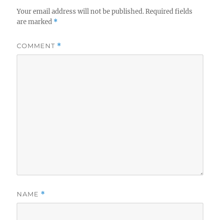
Your email address will not be published.
Required fields
are marked
*
COMMENT
*
NAME
*