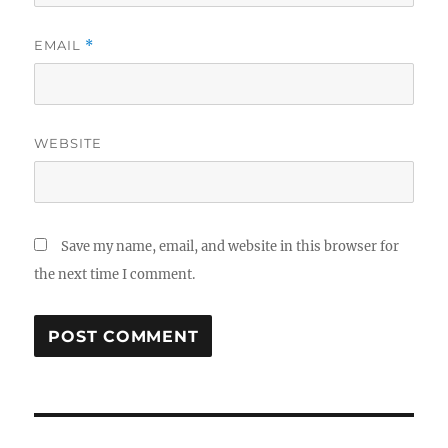
EMAIL
*
WEBSITE
Save my name, email, and website in this browser for
the next time I comment.
Post