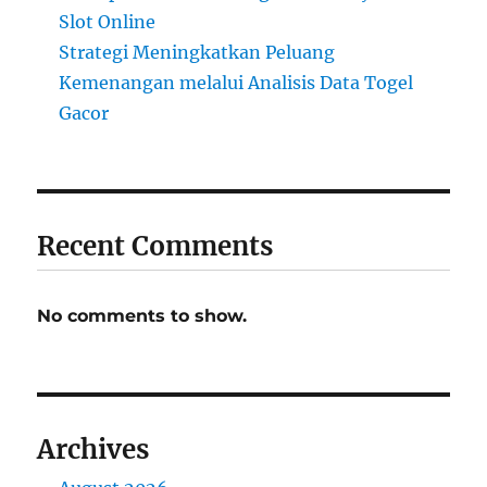
Slot Online
Strategi Meningkatkan Peluang
Kemenangan melalui Analisis Data Togel
Gacor
Recent Comments
No comments to show.
Archives