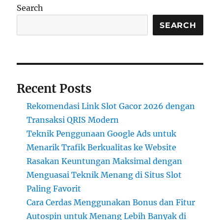
Search
SEARCH
Recent Posts
Rekomendasi Link Slot Gacor 2026 dengan
Transaksi QRIS Modern
Teknik Penggunaan Google Ads untuk
Menarik Trafik Berkualitas ke Website
Rasakan Keuntungan Maksimal dengan
Menguasai Teknik Menang di Situs Slot
Paling Favorit
Cara Cerdas Menggunakan Bonus dan Fitur
Autospin untuk Menang Lebih Banyak di