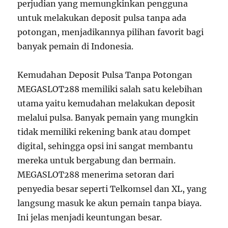
perjudian yang memungkinkan pengguna
untuk melakukan deposit pulsa tanpa ada
potongan, menjadikannya pilihan favorit bagi
banyak pemain di Indonesia.
Kemudahan Deposit Pulsa Tanpa Potongan
MEGASLOT288 memiliki salah satu kelebihan
utama yaitu kemudahan melakukan deposit
melalui pulsa. Banyak pemain yang mungkin
tidak memiliki rekening bank atau dompet
digital, sehingga opsi ini sangat membantu
mereka untuk bergabung dan bermain.
MEGASLOT288 menerima setoran dari
penyedia besar seperti Telkomsel dan XL, yang
langsung masuk ke akun pemain tanpa biaya.
Ini jelas menjadi keuntungan besar.