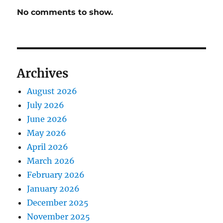
No comments to show.
Archives
August 2026
July 2026
June 2026
May 2026
April 2026
March 2026
February 2026
January 2026
December 2025
November 2025