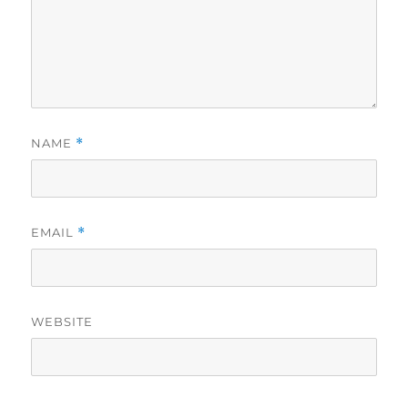
NAME
*
EMAIL
*
WEBSITE