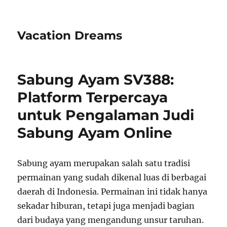
Vacation Dreams
Sabung Ayam SV388:
Platform Terpercaya
untuk Pengalaman Judi
Sabung Ayam Online
Sabung ayam merupakan salah satu tradisi
permainan yang sudah dikenal luas di berbagai
daerah di Indonesia. Permainan ini tidak hanya
sekadar hiburan, tetapi juga menjadi bagian
dari budaya yang mengandung unsur taruhan.