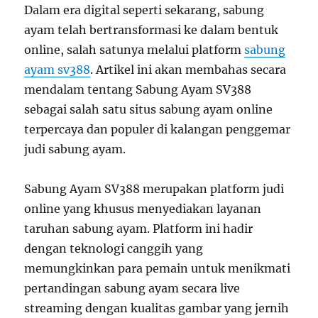
Dalam era digital seperti sekarang, sabung
ayam telah bertransformasi ke dalam bentuk
online, salah satunya melalui platform
sabung
ayam sv388
. Artikel ini akan membahas secara
mendalam tentang Sabung Ayam SV388
sebagai salah satu situs sabung ayam online
terpercaya dan populer di kalangan penggemar
judi sabung ayam.
Sabung Ayam SV388 merupakan platform judi
online yang khusus menyediakan layanan
taruhan sabung ayam. Platform ini hadir
dengan teknologi canggih yang
memungkinkan para pemain untuk menikmati
pertandingan sabung ayam secara live
streaming dengan kualitas gambar yang jernih