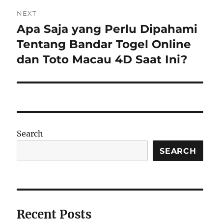
NEXT
Apa Saja yang Perlu Dipahami
Next
post:
Tentang Bandar Togel Online
dan Toto Macau 4D Saat Ini?
Search
SEARCH
Recent Posts