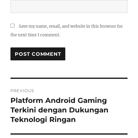
Save my name, email, and website in this browser for
the next time I comment.
Post
PREVIOUS
navigation
Platform Android Gaming
Previous
post:
Terkini dengan Dukungan
Teknologi Ringan