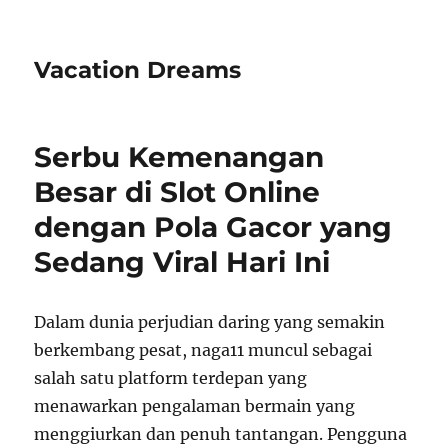
Vacation Dreams
Serbu Kemenangan
Besar di Slot Online
dengan Pola Gacor yang
Sedang Viral Hari Ini
Dalam dunia perjudian daring yang semakin
berkembang pesat, naga11 muncul sebagai
salah satu platform terdepan yang
menawarkan pengalaman bermain yang
menggiurkan dan penuh tantangan. Pengguna