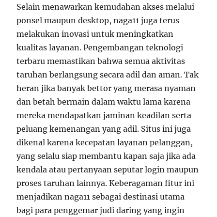
Selain menawarkan kemudahan akses melalui
ponsel maupun desktop, naga11 juga terus
melakukan inovasi untuk meningkatkan
kualitas layanan. Pengembangan teknologi
terbaru memastikan bahwa semua aktivitas
taruhan berlangsung secara adil dan aman. Tak
heran jika banyak bettor yang merasa nyaman
dan betah bermain dalam waktu lama karena
mereka mendapatkan jaminan keadilan serta
peluang kemenangan yang adil. Situs ini juga
dikenal karena kecepatan layanan pelanggan,
yang selalu siap membantu kapan saja jika ada
kendala atau pertanyaan seputar login maupun
proses taruhan lainnya. Keberagaman fitur ini
menjadikan naga11 sebagai destinasi utama
bagi para penggemar judi daring yang ingin