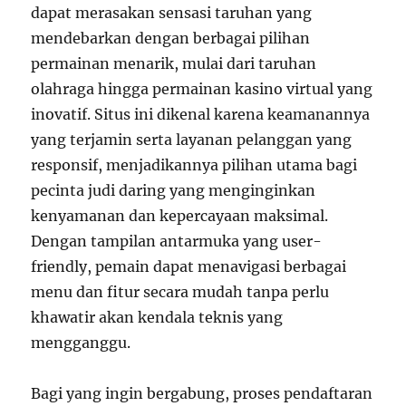
dapat merasakan sensasi taruhan yang
mendebarkan dengan berbagai pilihan
permainan menarik, mulai dari taruhan
olahraga hingga permainan kasino virtual yang
inovatif. Situs ini dikenal karena keamanannya
yang terjamin serta layanan pelanggan yang
responsif, menjadikannya pilihan utama bagi
pecinta judi daring yang menginginkan
kenyamanan dan kepercayaan maksimal.
Dengan tampilan antarmuka yang user-
friendly, pemain dapat menavigasi berbagai
menu dan fitur secara mudah tanpa perlu
khawatir akan kendala teknis yang
mengganggu.
Bagi yang ingin bergabung, proses pendaftaran