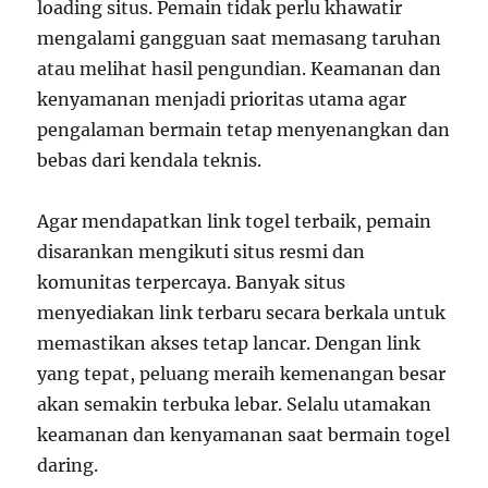
loading situs. Pemain tidak perlu khawatir
mengalami gangguan saat memasang taruhan
atau melihat hasil pengundian. Keamanan dan
kenyamanan menjadi prioritas utama agar
pengalaman bermain tetap menyenangkan dan
bebas dari kendala teknis.
Agar mendapatkan link togel terbaik, pemain
disarankan mengikuti situs resmi dan
komunitas terpercaya. Banyak situs
menyediakan link terbaru secara berkala untuk
memastikan akses tetap lancar. Dengan link
yang tepat, peluang meraih kemenangan besar
akan semakin terbuka lebar. Selalu utamakan
keamanan dan kenyamanan saat bermain togel
daring.