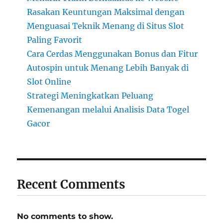
Rasakan Keuntungan Maksimal dengan
Menguasai Teknik Menang di Situs Slot
Paling Favorit
Cara Cerdas Menggunakan Bonus dan Fitur
Autospin untuk Menang Lebih Banyak di
Slot Online
Strategi Meningkatkan Peluang
Kemenangan melalui Analisis Data Togel
Gacor
Recent Comments
No comments to show.