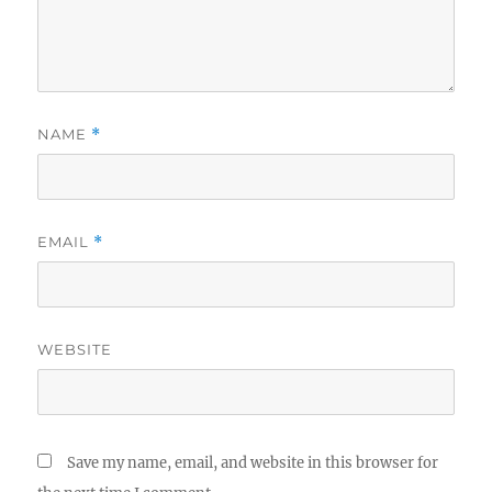
NAME
*
EMAIL
*
WEBSITE
Save my name, email, and website in this browser for