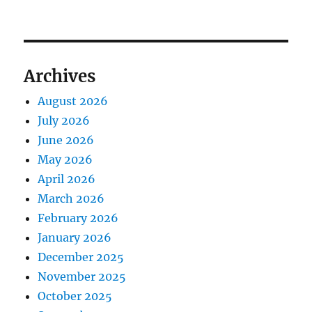
Archives
August 2026
July 2026
June 2026
May 2026
April 2026
March 2026
February 2026
January 2026
December 2025
November 2025
October 2025