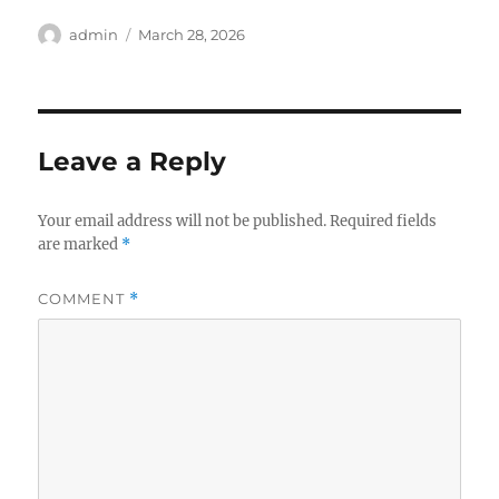
Author
Posted
admin
March 28, 2026
on
Leave a Reply
Your email address will not be published.
Required fields
are marked
*
COMMENT
*