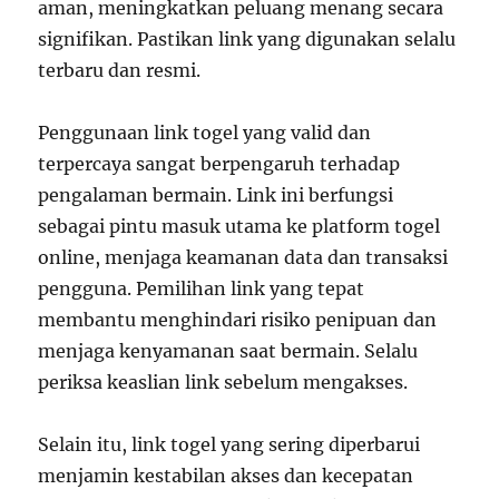
aman, meningkatkan peluang menang secara
signifikan. Pastikan link yang digunakan selalu
terbaru dan resmi.
Penggunaan link togel yang valid dan
terpercaya sangat berpengaruh terhadap
pengalaman bermain. Link ini berfungsi
sebagai pintu masuk utama ke platform togel
online, menjaga keamanan data dan transaksi
pengguna. Pemilihan link yang tepat
membantu menghindari risiko penipuan dan
menjaga kenyamanan saat bermain. Selalu
periksa keaslian link sebelum mengakses.
Selain itu, link togel yang sering diperbarui
menjamin kestabilan akses dan kecepatan