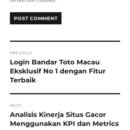
the next time I comment.
Post
PREVIOUS
navigation
Login Bandar Toto Macau
Previous
post:
Eksklusif No 1 dengan Fitur
Terbaik
NEXT
Analisis Kinerja Situs Gacor
Next
post:
Menggunakan KPI dan Metrics