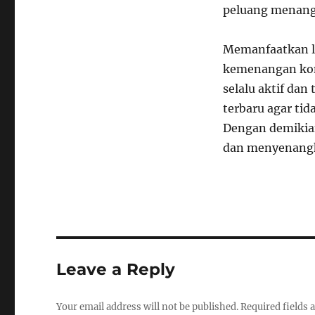
peluang menang 
Memanfaatkan li
kemenangan kons
selalu aktif dan
terbaru agar ti
Dengan demikia
dan menyenang
Leave a Reply
Your email address will not be published.
Required fields