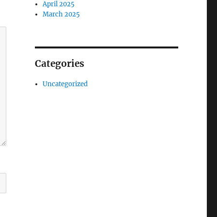
April 2025
March 2025
Categories
Uncategorized