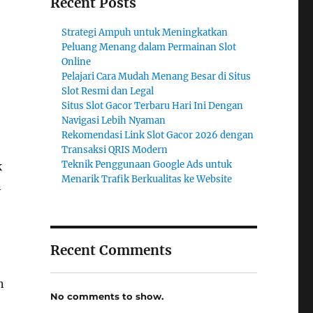
Recent Posts
Strategi Ampuh untuk Meningkatkan
Peluang Menang dalam Permainan Slot
Online
Pelajari Cara Mudah Menang Besar di Situs
Slot Resmi dan Legal
Situs Slot Gacor Terbaru Hari Ini Dengan
Navigasi Lebih Nyaman
Rekomendasi Link Slot Gacor 2026 dengan
Transaksi QRIS Modern
Teknik Penggunaan Google Ads untuk
k
Menarik Trafik Berkualitas ke Website
n
Recent Comments
n
No comments to show.