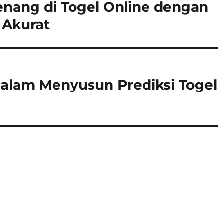
nang di Togel Online dengan
 Akurat
alam Menyusun Prediksi Togel