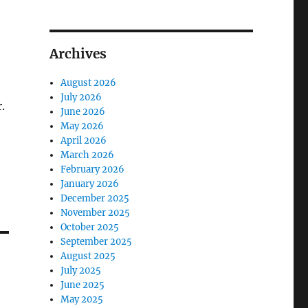
Archives
August 2026
July 2026
.
June 2026
May 2026
April 2026
March 2026
February 2026
January 2026
December 2025
November 2025
October 2025
September 2025
August 2025
July 2025
June 2025
May 2025