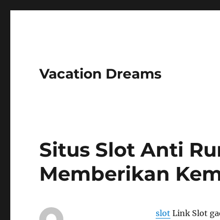
Vacation Dreams
Situs Slot Anti R
Memberikan Kem
slot
Link Slot ga