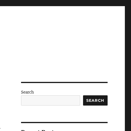
Search
SEARCH
.