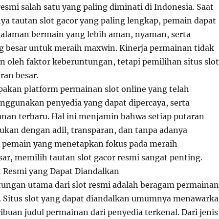
esmi salah satu yang paling diminati di Indonesia. Saat
ya tautan slot gacor yang paling lengkap, pemain dapat
alaman bermain yang lebih aman, nyaman, serta
g besar untuk meraih maxwin. Kinerja permainan tidak
 oleh faktor keberuntungan, tetapi pemilihan situs slot
ran besar.
pakan platform permainan slot online yang telah
menggunakan penyedia yang dapat dipercaya, serta
nan terbaru. Hal ini menjamin bahwa setiap putaran
ukan dengan adil, transparan, dan tanpa adanya
i pemain yang menetapkan fokus pada meraih
r, memilih tautan slot gacor resmi sangat penting.
 Resmi yang Dapat Diandalkan
tungan utama dari slot resmi adalah beragam permainan
. Situs slot yang dapat diandalkan umumnya menawark
ibuan judul permainan dari penyedia terkenal. Dari jenis