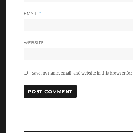
EMAIL
*
WEBSITE
Save my name, email, and website in this browser for