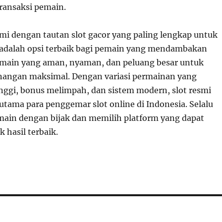
ransaksi pemain.
smi dengan tautan slot gacor yang paling lengkap untuk
adalah opsi terbaik bagi pemain yang mendambakan
main yang aman, nyaman, dan peluang besar untuk
angan maksimal. Dengan variasi permainan yang
nggi, bonus melimpah, dan sistem modern, slot resmi
utama para penggemar slot online di Indonesia. Selalu
main dengan bijak dan memilih platform yang dapat
 hasil terbaik.