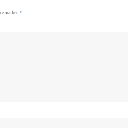
 are marked
*