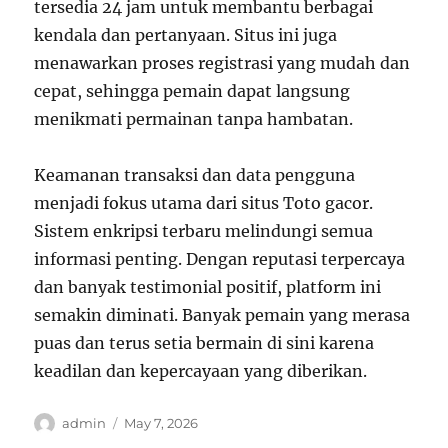
tersedia 24 jam untuk membantu berbagai
kendala dan pertanyaan. Situs ini juga
menawarkan proses registrasi yang mudah dan
cepat, sehingga pemain dapat langsung
menikmati permainan tanpa hambatan.
Keamanan transaksi dan data pengguna
menjadi fokus utama dari situs Toto gacor.
Sistem enkripsi terbaru melindungi semua
informasi penting. Dengan reputasi terpercaya
dan banyak testimonial positif, platform ini
semakin diminati. Banyak pemain yang merasa
puas dan terus setia bermain di sini karena
keadilan dan kepercayaan yang diberikan.
Author
Posted
admin
May 7, 2026
on