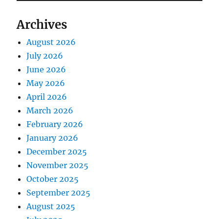
Archives
August 2026
July 2026
June 2026
May 2026
April 2026
March 2026
February 2026
January 2026
December 2025
November 2025
October 2025
September 2025
August 2025