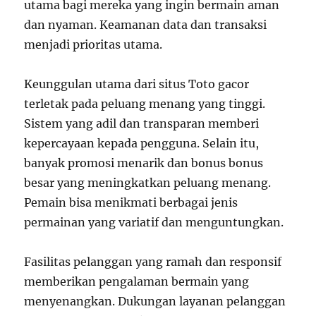
utama bagi mereka yang ingin bermain aman
dan nyaman. Keamanan data dan transaksi
menjadi prioritas utama.
Keunggulan utama dari situs Toto gacor
terletak pada peluang menang yang tinggi.
Sistem yang adil dan transparan memberi
kepercayaan kepada pengguna. Selain itu,
banyak promosi menarik dan bonus bonus
besar yang meningkatkan peluang menang.
Pemain bisa menikmati berbagai jenis
permainan yang variatif dan menguntungkan.
Fasilitas pelanggan yang ramah dan responsif
memberikan pengalaman bermain yang
menyenangkan. Dukungan layanan pelanggan