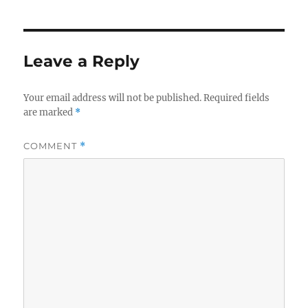
Leave a Reply
Your email address will not be published.
Required fields
are marked
*
COMMENT
*