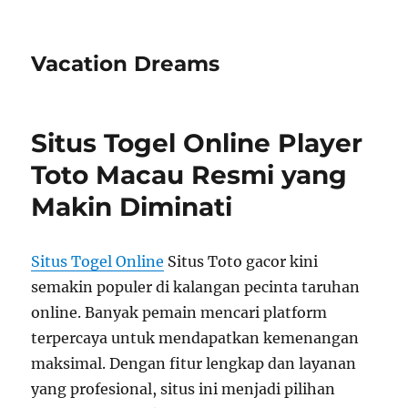
Vacation Dreams
Situs Togel Online Player
Toto Macau Resmi yang
Makin Diminati
Situs Togel Online
Situs Toto gacor kini
semakin populer di kalangan pecinta taruhan
online. Banyak pemain mencari platform
terpercaya untuk mendapatkan kemenangan
maksimal. Dengan fitur lengkap dan layanan
yang profesional, situs ini menjadi pilihan