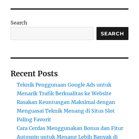
Search
SEARCH
Recent Posts
Teknik Penggunaan Google Ads untuk
Menarik Trafik Berkualitas ke Website
Rasakan Keuntungan Maksimal dengan
Menguasai Teknik Menang di Situs Slot
Paling Favorit
Cara Cerdas Menggunakan Bonus dan Fitur
Autospin untuk Menang Lebih Banyak di