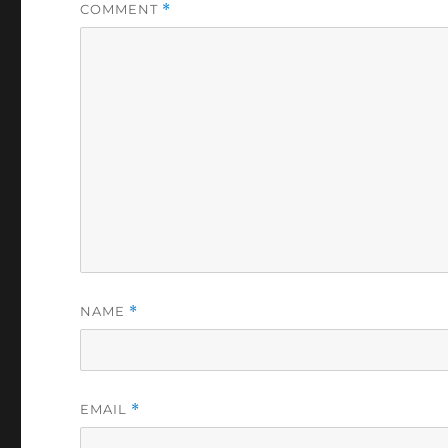
COMMENT
*
NAME
*
EMAIL
*