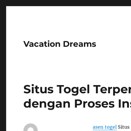
Vacation Dreams
Situs Togel Terpe
dengan Proses In
asen togel
Situs