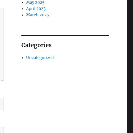
May 2025
April 2025
March 2025
Categories
Uncategorized