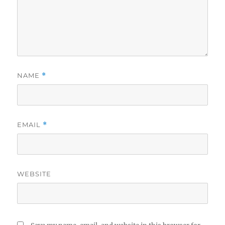
NAME
*
EMAIL
*
WEBSITE