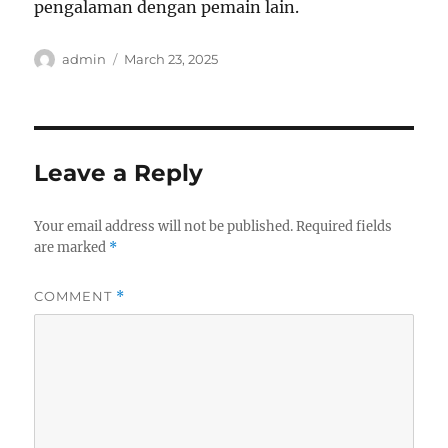
pengalaman dengan pemain lain.
Author
Posted
admin
March 23, 2025
on
Leave a Reply
Your email address will not be published.
Required fields
are marked
*
COMMENT
*