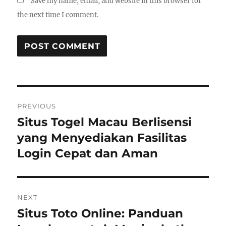
Save my name, email, and website in this browser for
the next time I comment.
Post
PREVIOUS
navigation
Situs Togel Macau Berlisensi
Previous
post:
yang Menyediakan Fasilitas
Login Cepat dan Aman
NEXT
Situs Toto Online: Panduan
Next