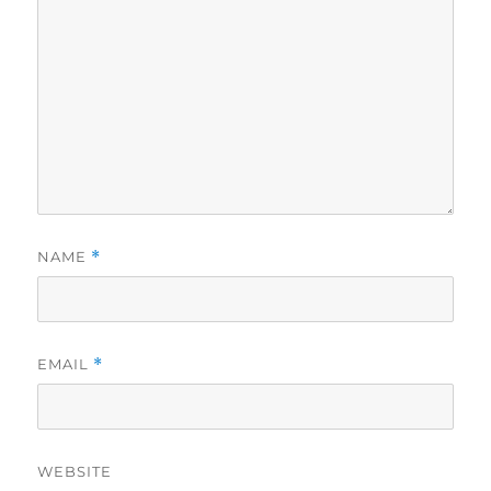
NAME
*
EMAIL
*
WEBSITE