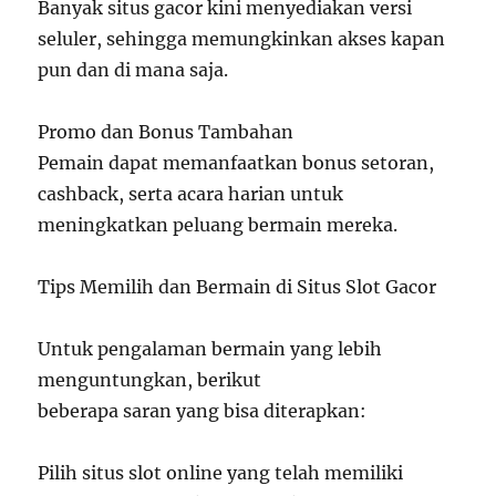
Banyak situs gacor kini menyediakan versi
seluler, sehingga memungkinkan akses kapan
pun dan di mana saja.
Promo dan Bonus Tambahan
Pemain dapat memanfaatkan bonus setoran,
cashback, serta acara harian untuk
meningkatkan peluang bermain mereka.
Tips Memilih dan Bermain di Situs Slot Gacor
Untuk pengalaman bermain yang lebih
menguntungkan, berikut
beberapa saran yang bisa diterapkan:
Pilih situs slot online yang telah memiliki