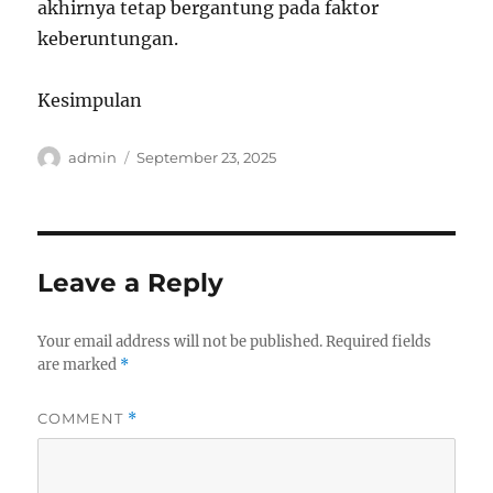
akhirnya tetap bergantung pada faktor
keberuntungan.
Kesimpulan
Author
Posted
admin
September 23, 2025
on
Leave a Reply
Your email address will not be published.
Required fields
are marked
*
COMMENT
*