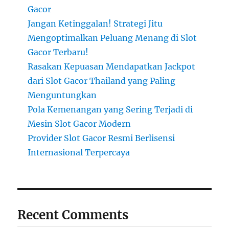
Gacor
Jangan Ketinggalan! Strategi Jitu
Mengoptimalkan Peluang Menang di Slot
Gacor Terbaru!
Rasakan Kepuasan Mendapatkan Jackpot
dari Slot Gacor Thailand yang Paling
Menguntungkan
Pola Kemenangan yang Sering Terjadi di
Mesin Slot Gacor Modern
Provider Slot Gacor Resmi Berlisensi
Internasional Terpercaya
Recent Comments