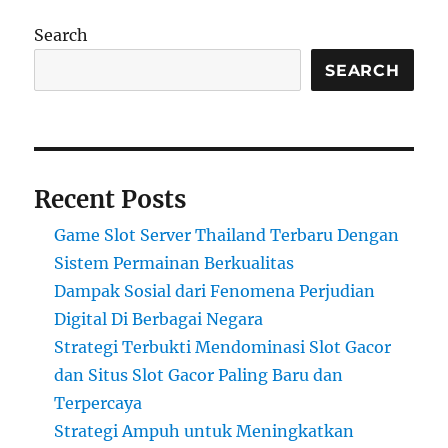
Search
SEARCH
Recent Posts
Game Slot Server Thailand Terbaru Dengan
Sistem Permainan Berkualitas
Dampak Sosial dari Fenomena Perjudian
Digital Di Berbagai Negara
Strategi Terbukti Mendominasi Slot Gacor
dan Situs Slot Gacor Paling Baru dan
Terpercaya
Strategi Ampuh untuk Meningkatkan