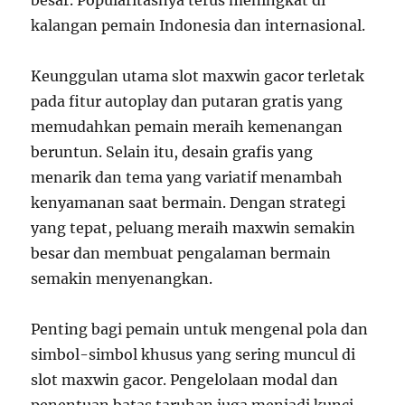
besar. Popularitasnya terus meningkat di
kalangan pemain Indonesia dan internasional.
Keunggulan utama slot maxwin gacor terletak
pada fitur autoplay dan putaran gratis yang
memudahkan pemain meraih kemenangan
beruntun. Selain itu, desain grafis yang
menarik dan tema yang variatif menambah
kenyamanan saat bermain. Dengan strategi
yang tepat, peluang meraih maxwin semakin
besar dan membuat pengalaman bermain
semakin menyenangkan.
Penting bagi pemain untuk mengenal pola dan
simbol-simbol khusus yang sering muncul di
slot maxwin gacor. Pengelolaan modal dan