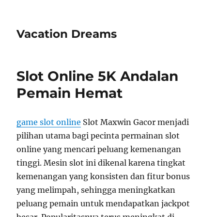
Vacation Dreams
Slot Online 5K Andalan
Pemain Hemat
game slot online
Slot Maxwin Gacor menjadi
pilihan utama bagi pecinta permainan slot
online yang mencari peluang kemenangan
tinggi. Mesin slot ini dikenal karena tingkat
kemenangan yang konsisten dan fitur bonus
yang melimpah, sehingga meningkatkan
peluang pemain untuk mendapatkan jackpot