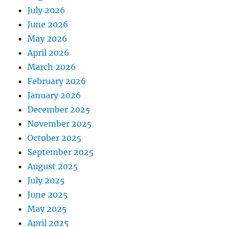
July 2026
June 2026
May 2026
April 2026
March 2026
February 2026
January 2026
December 2025
November 2025
October 2025
September 2025
August 2025
July 2025
June 2025
May 2025
April 2025