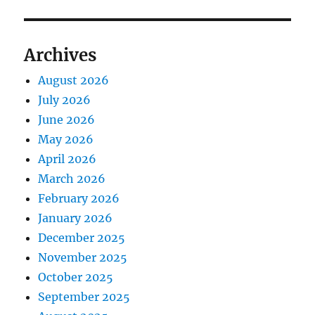
Archives
August 2026
July 2026
June 2026
May 2026
April 2026
March 2026
February 2026
January 2026
December 2025
November 2025
October 2025
September 2025