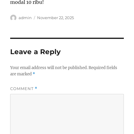
modal 10 ribu!
Author
Posted
admin
November 22, 2025
on
Leave a Reply
Your email address will not be published.
Required fields
are marked
*
COMMENT
*