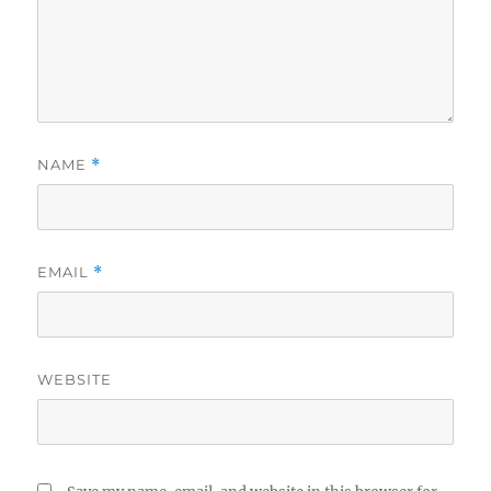
NAME
*
EMAIL
*
WEBSITE