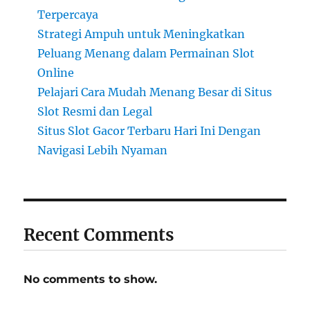
Terpercaya
Strategi Ampuh untuk Meningkatkan
Peluang Menang dalam Permainan Slot
Online
Pelajari Cara Mudah Menang Besar di Situs
Slot Resmi dan Legal
Situs Slot Gacor Terbaru Hari Ini Dengan
Navigasi Lebih Nyaman
Recent Comments
No comments to show.