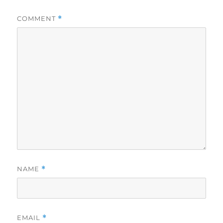
COMMENT
*
NAME
*
EMAIL
*