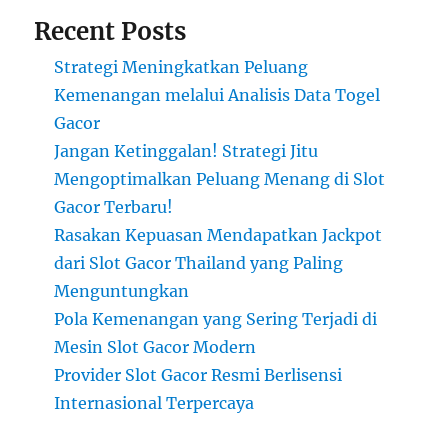
Recent Posts
Strategi Meningkatkan Peluang
Kemenangan melalui Analisis Data Togel
Gacor
Jangan Ketinggalan! Strategi Jitu
Mengoptimalkan Peluang Menang di Slot
Gacor Terbaru!
Rasakan Kepuasan Mendapatkan Jackpot
dari Slot Gacor Thailand yang Paling
Menguntungkan
Pola Kemenangan yang Sering Terjadi di
Mesin Slot Gacor Modern
Provider Slot Gacor Resmi Berlisensi
Internasional Terpercaya