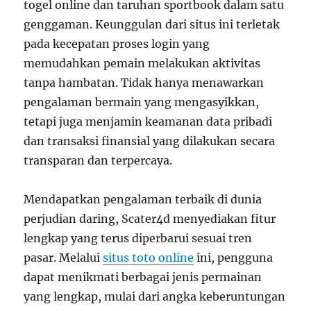
togel online dan taruhan sportbook dalam satu
genggaman. Keunggulan dari situs ini terletak
pada kecepatan proses login yang
memudahkan pemain melakukan aktivitas
tanpa hambatan. Tidak hanya menawarkan
pengalaman bermain yang mengasyikkan,
tetapi juga menjamin keamanan data pribadi
dan transaksi finansial yang dilakukan secara
transparan dan terpercaya.
Mendapatkan pengalaman terbaik di dunia
perjudian daring, Scater4d menyediakan fitur
lengkap yang terus diperbarui sesuai tren
pasar. Melalui
situs toto online
ini, pengguna
dapat menikmati berbagai jenis permainan
yang lengkap, mulai dari angka keberuntungan