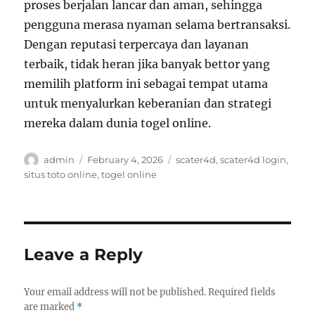
proses berjalan lancar dan aman, sehingga
pengguna merasa nyaman selama bertransaksi.
Dengan reputasi terpercaya dan layanan
terbaik, tidak heran jika banyak bettor yang
memilih platform ini sebagai tempat utama
untuk menyalurkan keberanian dan strategi
mereka dalam dunia togel online.
Author
Posted
Tags
admin
February 4, 2026
scater4d
,
scater4d login
,
on
situs toto online
,
togel online
Leave a Reply
Your email address will not be published.
Required fields
are marked
*