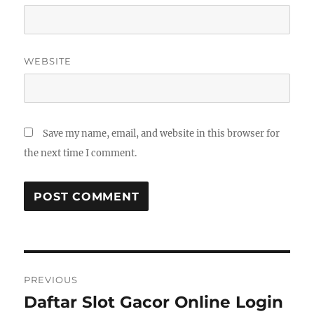
WEBSITE
Save my name, email, and website in this browser for
the next time I comment.
Post
PREVIOUS
navigation
Daftar Slot Gacor Online Login
Previous