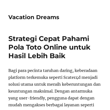
Vacation Dreams
Strategi Cepat Pahami
Pola Toto Online untuk
Hasil Lebih Baik
Bagi para pecinta taruhan daring, keberadaan
platform terkemuka seperti Scater4d menjadi
solusi utama untuk meraih keberuntungan dan
keuntungan maksimal. Dengan antarmuka
yang user-friendly, pengguna dapat dengan
mudah mengakses berbagai layanan seperti