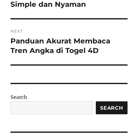
post:
Simple dan Nyaman
NEXT
Panduan Akurat Membaca
Next
post:
Tren Angka di Togel 4D
Search
SEARCH