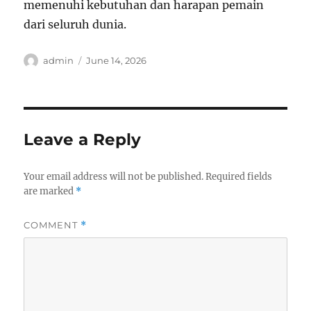
memenuhi kebutuhan dan harapan pemain
dari seluruh dunia.
Author
Posted
admin
June 14, 2026
on
Leave a Reply
Your email address will not be published.
Required fields
are marked
*
COMMENT
*