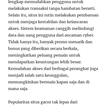
lengkap memudahkan pengguna untuk
melakukan transaksi tanpa hambatan berarti.
Selain itu, situs ini rutin melakukan pembaruan
untuk menjaga kestabilan dan kelancaran
akses. Sistem keamanan canggih melindungi
data dan uang pengguna dari ancaman cyber.
Tidak hanya itu, banyak promo menarik dan
bonus yang diberikan secara berkala,
meningkatkan peluang pemain untuk
mendapatkan keuntungan lebih besar.
Kemudahan akses dari berbagai perangkat juga
menjadi salah satu keunggulan,
memungkinkan bermain kapan saja dan di
mana saja.
Popularitas situs gacor tak lepas dari