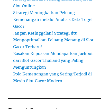
Slot Online
Strategi Meningkatkan Peluang
Kemenangan melalui Analisis Data Togel
Gacor
Jangan Ketinggalan! Strategi Jitu
Mengoptimalkan Peluang Menang di Slot
Gacor Terbaru!
Rasakan Kepuasan Mendapatkan Jackpot
dari Slot Gacor Thailand yang Paling
Menguntungkan
Pola Kemenangan yang Sering Terjadi di
Mesin Slot Gacor Modern