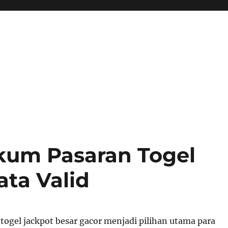
ukum Pasaran Togel
ta Valid
 togel jackpot besar gacor menjadi pilihan utama para