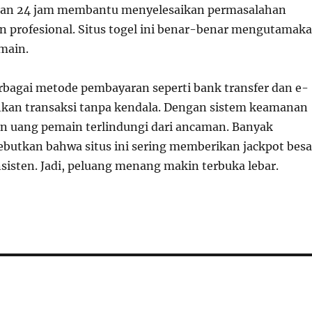
gan 24 jam membantu menyelesaikan permasalahan
n profesional. Situs togel ini benar-benar mengutamak
main.
rbagai metode pembayaran seperti bank transfer dan e-
kan transaksi tanpa kendala. Dengan sistem keamanan
an uang pemain terlindungi dari ancaman. Banyak
butkan bahwa situs ini sering memberikan jackpot besa
sisten. Jadi, peluang menang makin terbuka lebar.