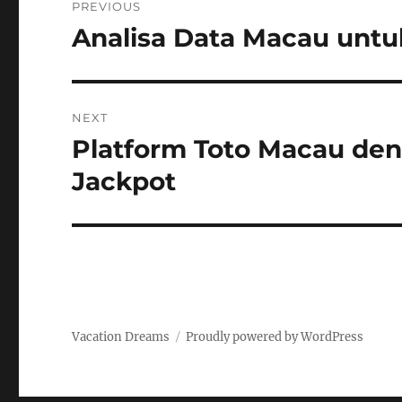
PREVIOUS
navigation
Analisa Data Macau untu
Previous
post:
NEXT
Platform Toto Macau den
Next
post:
Jackpot
Vacation Dreams
Proudly powered by WordPress