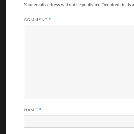
Your email address will not be published.
Required fields
COMMENT
*
NAME
*