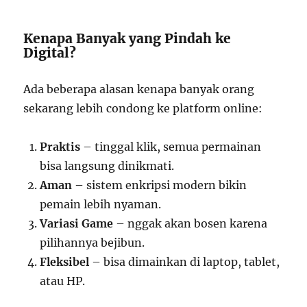
Kenapa Banyak yang Pindah ke
Digital?
Ada beberapa alasan kenapa banyak orang
sekarang lebih condong ke platform online:
Praktis
– tinggal klik, semua permainan
bisa langsung dinikmati.
Aman
– sistem enkripsi modern bikin
pemain lebih nyaman.
Variasi Game
– nggak akan bosen karena
pilihannya bejibun.
Fleksibel
– bisa dimainkan di laptop, tablet,
atau HP.