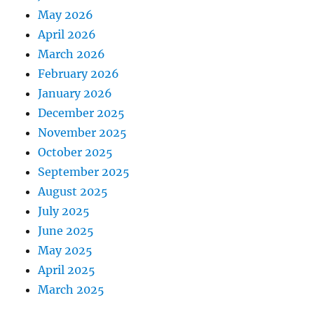
May 2026
April 2026
March 2026
February 2026
January 2026
December 2025
November 2025
October 2025
September 2025
August 2025
July 2025
June 2025
May 2025
April 2025
March 2025