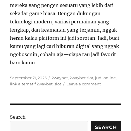
mereka yang pengen sesuatu yang lebih dari
sekadar game biasa. Dengan dukungan
teknologi modern, variasi permainan yang
lengkap, dan keamanan yang terjamin, nggak
heran kalau platform ini jadi sorotan. Jadi, buat
kamu yang lagi cari hiburan digital yang nggak
ngebosenin, cobain aja—siapa tau jadi favorit
baru kamu.
Posted
Tags
September 21, 2025
2waybet
,
2waybet slot
,
judi online
,
on
on
link alternatif 2waybet
,
slot
Leave a comment
Sensasi
Digital
Baru:
Dunia
Hiburan
Search
Interaktif
yang
SEARCH