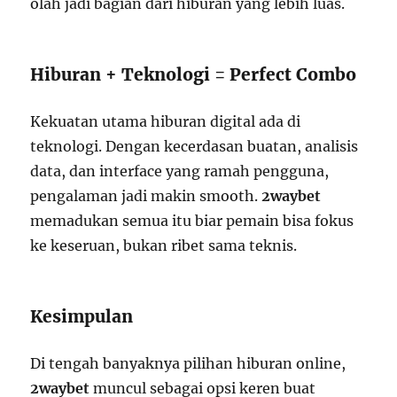
olah jadi bagian dari hiburan yang lebih luas.
Hiburan + Teknologi = Perfect Combo
Kekuatan utama hiburan digital ada di
teknologi. Dengan kecerdasan buatan, analisis
data, dan interface yang ramah pengguna,
pengalaman jadi makin smooth.
2waybet
memadukan semua itu biar pemain bisa fokus
ke keseruan, bukan ribet sama teknis.
Kesimpulan
Di tengah banyaknya pilihan hiburan online,
2waybet
muncul sebagai opsi keren buat