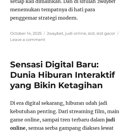
setiap kali dimainkan. Dan di situlah
2waybet
menemukan tempatnya di hati para
penggemar strategi modern.
Posted
Tags
October 14, 2025
2waybet
,
judi online
,
slot
,
slot gacor
on
on
Leave a comment
Mengasah
Insting
dan
Sensasi Digital Baru:
Strategi
di
Dunia Hiburan Interaktif
Dunia
yang Bikin Ketagihan
Hiburan
Modern
Di era digital sekarang, hiburan udah jadi
kebutuhan penting. Dari streaming film, main
game online, sampai tren terbaru dalam
judi
online
, semua serba gampang diakses lewat