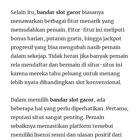
Selain itu,
bandar slot gacor
biasanya
menawarkan berbagai fitur menarik yang
memudahkan pemain. Fitur-fitur ini meliputi
bonus harian, putaran gratis, hingga jackpot
progresif yang bisa mengubah nasib pemain
dalam sekejap. Tidak heran jika banyak pemain
rela mendaftar dan bermain di situs-situs ini
karena mereka tahu peluang untuk menang
lebih nyata dibandingkan slot konvensional.
Dalam memilih
bandar slot gacor
, ada
beberapa hal yang perlu diperhatikan. Pertama,
reputasi situs sangat penting. Pemain
sebaiknya memastikan platform tersebut
memiliki lisensi resmi dan ulasan positif dari