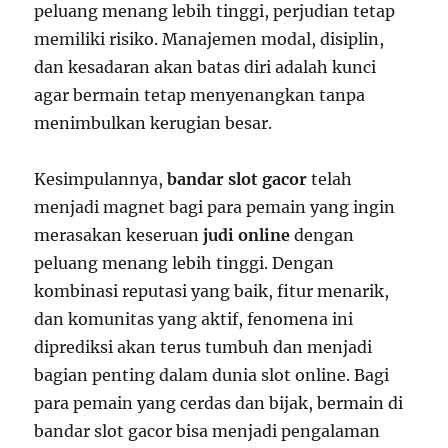
peluang menang lebih tinggi, perjudian tetap
memiliki risiko. Manajemen modal, disiplin,
dan kesadaran akan batas diri adalah kunci
agar bermain tetap menyenangkan tanpa
menimbulkan kerugian besar.
Kesimpulannya,
bandar slot gacor
telah
menjadi magnet bagi para pemain yang ingin
merasakan keseruan
judi online
dengan
peluang menang lebih tinggi. Dengan
kombinasi reputasi yang baik, fitur menarik,
dan komunitas yang aktif, fenomena ini
diprediksi akan terus tumbuh dan menjadi
bagian penting dalam dunia slot online. Bagi
para pemain yang cerdas dan bijak, bermain di
bandar slot gacor bisa menjadi pengalaman