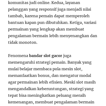
komunitas judi online. Kedua, layanan
pelanggan yang responsif juga menjadi nilai
tambah, karena pemain dapat memperoleh
bantuan kapan pun dibutuhkan. Ketiga, variasi
permainan yang lengkap akan membuat
pengalaman bermain lebih menyenangkan dan
tidak monoton.
Fenomena
bandar slot gacor
juga
memengaruhi strategi pemain. Banyak yang
mulai belajar membaca pola mesin slot,
memanfaatkan bonus, dan mengatur modal
agar permainan lebih efisien. Meski slot masih
mengandalkan keberuntungan, strategi yang
tepat bisa meningkatkan peluang meraih
kemenangan, membuat pengalaman bermain