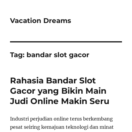
Vacation Dreams
Tag:
bandar slot gacor
Rahasia Bandar Slot
Gacor yang Bikin Main
Judi Online Makin Seru
Industri perjudian online terus berkembang
pesat seiring kemajuan teknologi dan minat