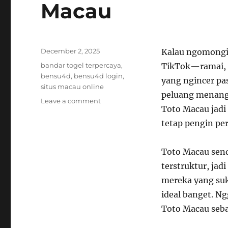
Macau
Posted
December 2, 2025
Kalau ngomongin
on
Tags
bandar togel terpercaya
,
TikTok—ramai, s
bensu4d
,
bensu4d login
,
yang ngincer pas
situs macau online
peluang menangn
on
Leave a comment
Toto Macau jadi
Rahasia
Seru
tetap pengin pe
di
Balik
Toto Macau sendi
Permainan
Toto
terstruktur, jad
Macau
mereka yang suka
ideal banget. N
Toto Macau sebag