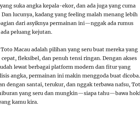
a yang suka angka kepala-ekor, dan ada juga yang cuma
g. Dan lucunya, kadang yang feeling malah menang lebih
u bagian dari asyiknya permainan ini—nggak ada rumus
u ada peluang kejutan.
Toto Macau adalah pilihan yang seru buat mereka yang
cepat, fleksibel, dan penuh tensi ringan. Dengan akses
dah lewat berbagai platform modern dan fitur yang
sis angka, permainan ini makin menggoda buat dicoba.
n dengan santai, terukur, dan nggak terbawa nafsu, To
i hiburan yang seru dan mungkin—siapa tahu—bawa hok
 yang kamu kira.