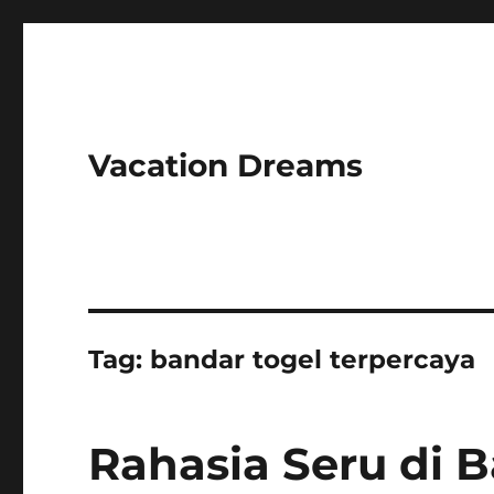
Vacation Dreams
Tag:
bandar togel terpercaya
Rahasia Seru di 