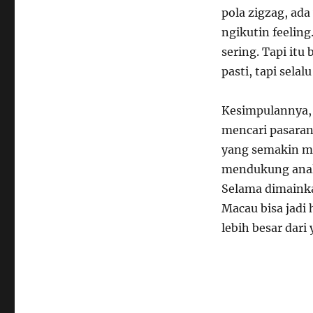
pola zigzag, ad
ngikutin feelin
sering. Tapi it
pasti, tapi selal
Kesimpulannya, 
mencari pasaran 
yang semakin mu
mendukung anali
Selama dimainka
Macau bisa jad
lebih besar dari