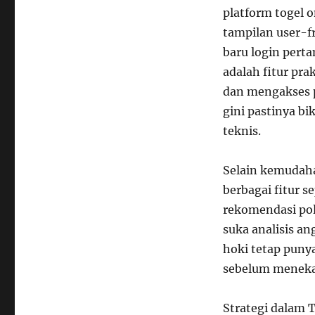
platform togel 
tampilan user-f
baru login perta
adalah fitur prak
dan mengakses 
gini pastinya b
teknis.
Selain kemudaha
berbagai fitur s
rekomendasi pol
suka analisis a
hoki tetap puny
sebelum meneka
Strategi dalam 