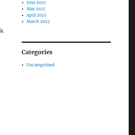
June 2025
May 2025
April 2025
March 2025
uk
h
Categories
Uncategorized
a