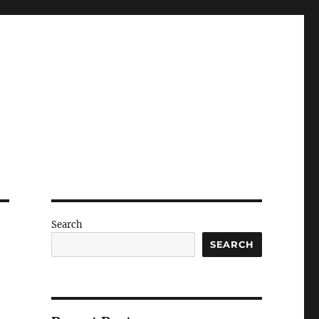
Search
SEARCH