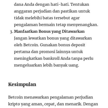
dana Anda dengan hati-hati. Tentukan
anggaran perjudian dan pastikan untuk
tidak melebihi batas tersebut agar
pengalaman bermain tetap menyenangkan.
Manfaatkan Bonus yang Ditawarkan
Jangan lewatkan bonus yang ditawarkan
oleh Betcoin. Gunakan bonus deposit
pertama dan promosi lainnya untuk
meningkatkan bankroll Anda tanpa perlu
mengeluarkan lebih banyak uang.
Kesimpulan
Betcoin menawarkan pengalaman perjudian
kripto yang aman, cepat, dan menarik. Dengan