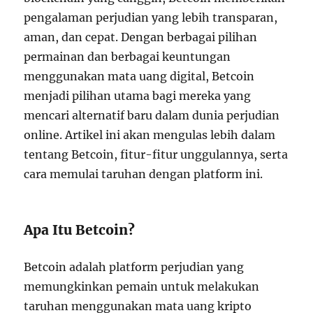
pengalaman perjudian yang lebih transparan,
aman, dan cepat. Dengan berbagai pilihan
permainan dan berbagai keuntungan
menggunakan mata uang digital, Betcoin
menjadi pilihan utama bagi mereka yang
mencari alternatif baru dalam dunia perjudian
online. Artikel ini akan mengulas lebih dalam
tentang Betcoin, fitur-fitur unggulannya, serta
cara memulai taruhan dengan platform ini.
Apa Itu Betcoin?
Betcoin adalah platform perjudian yang
memungkinkan pemain untuk melakukan
taruhan menggunakan mata uang kripto