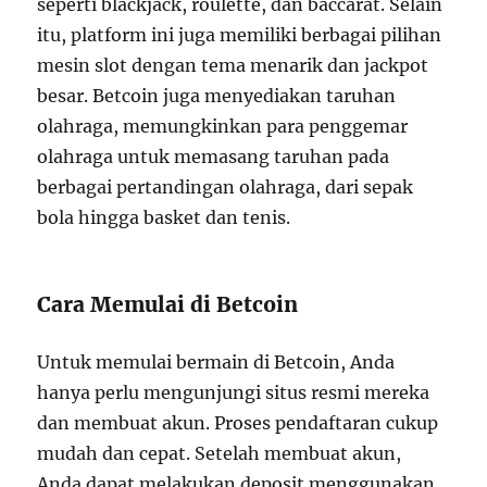
seperti blackjack, roulette, dan baccarat. Selain
itu, platform ini juga memiliki berbagai pilihan
mesin slot dengan tema menarik dan jackpot
besar. Betcoin juga menyediakan taruhan
olahraga, memungkinkan para penggemar
olahraga untuk memasang taruhan pada
berbagai pertandingan olahraga, dari sepak
bola hingga basket dan tenis.
Cara Memulai di Betcoin
Untuk memulai bermain di Betcoin, Anda
hanya perlu mengunjungi situs resmi mereka
dan membuat akun. Proses pendaftaran cukup
mudah dan cepat. Setelah membuat akun,
Anda dapat melakukan deposit menggunakan