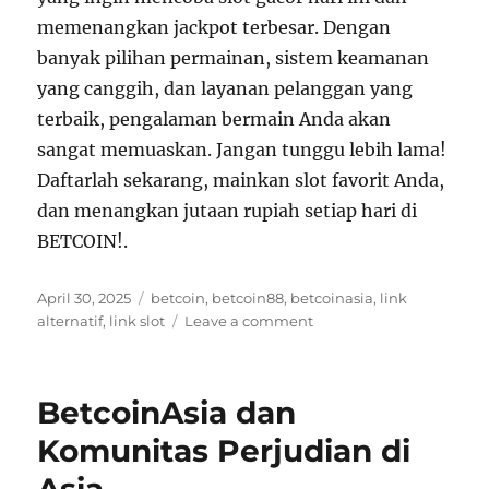
memenangkan jackpot terbesar. Dengan
banyak pilihan permainan, sistem keamanan
yang canggih, dan layanan pelanggan yang
terbaik, pengalaman bermain Anda akan
sangat memuaskan. Jangan tunggu lebih lama!
Daftarlah sekarang, mainkan slot favorit Anda,
dan menangkan jutaan rupiah setiap hari di
BETCOIN!.
Posted
Tags
April 30, 2025
betcoin
,
betcoin88
,
betcoinasia
,
link
on
on
alternatif
,
link slot
Leave a comment
BETCOIN
Slot
Gacor
BetcoinAsia dan
Hari
Ini,
Komunitas Perjudian di
Cocok
Buat