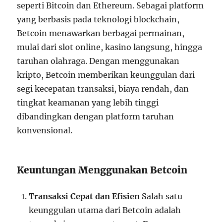
seperti Bitcoin dan Ethereum. Sebagai platform
yang berbasis pada teknologi blockchain,
Betcoin menawarkan berbagai permainan,
mulai dari slot online, kasino langsung, hingga
taruhan olahraga. Dengan menggunakan
kripto, Betcoin memberikan keunggulan dari
segi kecepatan transaksi, biaya rendah, dan
tingkat keamanan yang lebih tinggi
dibandingkan dengan platform taruhan
konvensional.
Keuntungan Menggunakan Betcoin
Transaksi Cepat dan Efisien
Salah satu
keunggulan utama dari Betcoin adalah