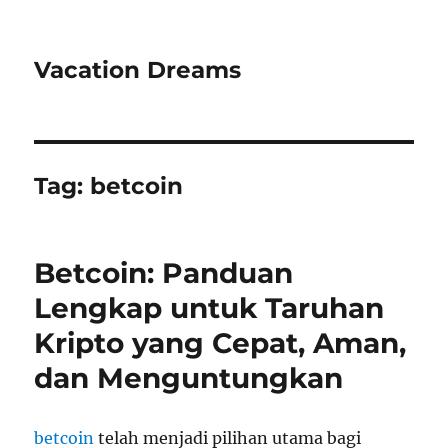
Vacation Dreams
Tag:
betcoin
Betcoin: Panduan
Lengkap untuk Taruhan
Kripto yang Cepat, Aman,
dan Menguntungkan
betcoin
telah menjadi pilihan utama bagi