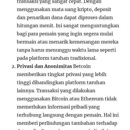
transaksi yang sangat cepat. Dengan
menggunakan mata uang kripto, deposit
dan penarikan dana dapat diproses dalam
hitungan menit. Ini sangat menguntungkan
bagi para pemain yang ingin segera mulai
bermain atau menarik kemenangan mereka
tanpa harus menunggu waktu lama seperti
pada platform taruhan tradisional.
Privasi dan Anonimitas
Betcoin
memberikan tingkat privasi yang lebih
tinggi dibandingkan platform taruhan
lainnya. Transaksi yang dilakukan
menggunakan Bitcoin atau Ethereum tidak
memerlukan informasi pribadi yang
terhubung langsung dengan pemain. Hal ini
memberi perlindungan tambahan terhadap