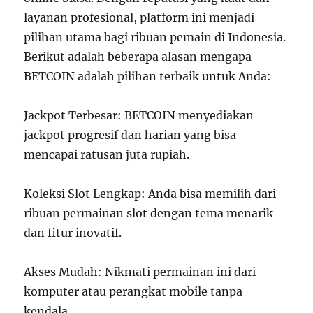
layanan profesional, platform ini menjadi
pilihan utama bagi ribuan pemain di Indonesia.
Berikut adalah beberapa alasan mengapa
BETCOIN adalah pilihan terbaik untuk Anda:
Jackpot Terbesar: BETCOIN menyediakan
jackpot progresif dan harian yang bisa
mencapai ratusan juta rupiah.
Koleksi Slot Lengkap: Anda bisa memilih dari
ribuan permainan slot dengan tema menarik
dan fitur inovatif.
Akses Mudah: Nikmati permainan ini dari
komputer atau perangkat mobile tanpa
kendala.