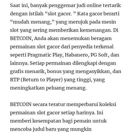
Saat ini, banyak penggemar judi online tertarik
dengan istilah “slot gacor. ” Kata gacor berarti
“mudah menang,” yang merujuk pada mesin
slot yang sering memberikan kemenangan. Di
BETCOIN, Anda akan menemukan beragam
permainan slot gacor dari penyedia terkenal
seperti Pragmatic Play, Habanero, PG Soft, dan
lainnya. Setiap permainan dilengkapi dengan
grafis menarik, bonus yang mengasyikkan, dan
RTP (Return to Player) yang tinggi, yang
meningkatkan peluang menang.
BETCOIN secara teratur memperbarui koleksi
permainan slot gacor setiap harinya. Ini
memberi kesempatan bagi pemain untuk
mencoba judul baru yang mungkin