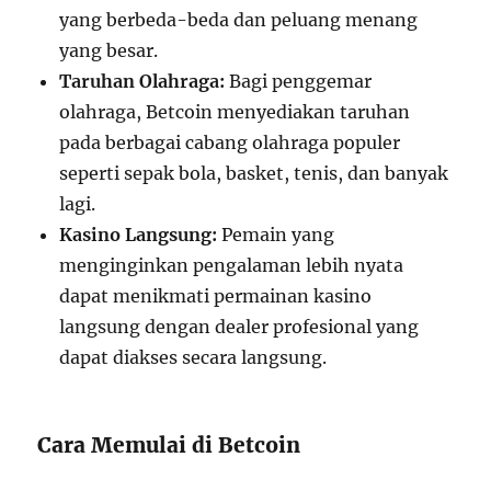
yang berbeda-beda dan peluang menang
yang besar.
Taruhan Olahraga:
Bagi penggemar
olahraga, Betcoin menyediakan taruhan
pada berbagai cabang olahraga populer
seperti sepak bola, basket, tenis, dan banyak
lagi.
Kasino Langsung:
Pemain yang
menginginkan pengalaman lebih nyata
dapat menikmati permainan kasino
langsung dengan dealer profesional yang
dapat diakses secara langsung.
Cara Memulai di Betcoin