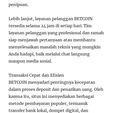
penipuan.
Lebih lanjut, layanan pelanggan BETCOIN
tersedia selama 24 jam di setiap hari. Tim
layanan pelanggan yang profesional dan ramah
siap menjawab pertanyaan atau membantu
menyelesaikan masalah teknis yang mungkin
Anda hadapi, baik melalui chat langsung
maupun media sosial.
Transaksi Cepat dan Efisien
BETCOIN menyadari pentingnya kecepatan
dalam proses deposit dan penarikan uang. Oleh
karena itu, situs ini menyediakan berbagai
metode pembayaran populer, termasuk
transfer bank lokal, dompet digital, dan