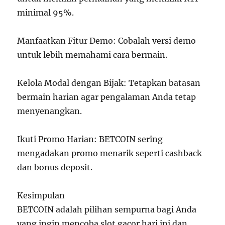
minimal 95%.
Manfaatkan Fitur Demo: Cobalah versi demo
untuk lebih memahami cara bermain.
Kelola Modal dengan Bijak: Tetapkan batasan
bermain harian agar pengalaman Anda tetap
menyenangkan.
Ikuti Promo Harian: BETCOIN sering
mengadakan promo menarik seperti cashback
dan bonus deposit.
Kesimpulan
BETCOIN adalah pilihan sempurna bagi Anda
yang ingin mencoba slot gacor hari ini dan