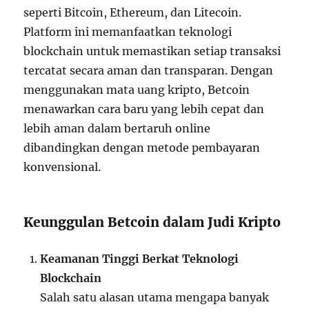
seperti Bitcoin, Ethereum, dan Litecoin.
Platform ini memanfaatkan teknologi
blockchain untuk memastikan setiap transaksi
tercatat secara aman dan transparan. Dengan
menggunakan mata uang kripto, Betcoin
menawarkan cara baru yang lebih cepat dan
lebih aman dalam bertaruh online
dibandingkan dengan metode pembayaran
konvensional.
Keunggulan Betcoin dalam Judi Kripto
Keamanan Tinggi Berkat Teknologi
Blockchain
Salah satu alasan utama mengapa banyak