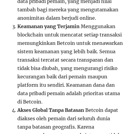
data pribadi pemain, yang menjadi nilai
tambah bagi mereka yang mengutamakan
anonimitas dalam berjudi online.
Keamanan yang Terjamin
Menggunakan
blockchain untuk mencatat setiap transaksi
memungkinkan Betcoin untuk menawarkan
sistem keamanan yang lebih baik. Semua
transaksi tercatat secara transparan dan
tidak bisa diubah, yang mengurangi risiko
kecurangan baik dari pemain maupun
platform itu sendiri. Keamanan dana dan
data pribadi pemain adalah prioritas utama
di Betcoin.
Akses Global Tanpa Batasan
Betcoin dapat
diakses oleh pemain dari seluruh dunia
tanpa batasan geografis. Karena