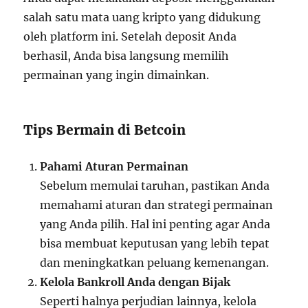
salah satu mata uang kripto yang didukung
oleh platform ini. Setelah deposit Anda
berhasil, Anda bisa langsung memilih
permainan yang ingin dimainkan.
Tips Bermain di Betcoin
Pahami Aturan Permainan
Sebelum memulai taruhan, pastikan Anda
memahami aturan dan strategi permainan
yang Anda pilih. Hal ini penting agar Anda
bisa membuat keputusan yang lebih tepat
dan meningkatkan peluang kemenangan.
Kelola Bankroll Anda dengan Bijak
Seperti halnya perjudian lainnya, kelola