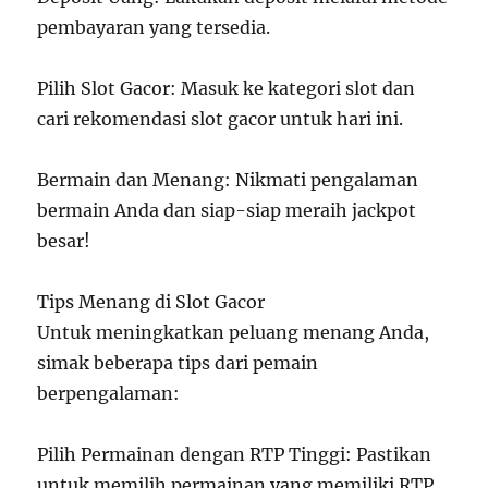
pembayaran yang tersedia.
Pilih Slot Gacor: Masuk ke kategori slot dan
cari rekomendasi slot gacor untuk hari ini.
Bermain dan Menang: Nikmati pengalaman
bermain Anda dan siap-siap meraih jackpot
besar!
Tips Menang di Slot Gacor
Untuk meningkatkan peluang menang Anda,
simak beberapa tips dari pemain
berpengalaman:
Pilih Permainan dengan RTP Tinggi: Pastikan
untuk memilih permainan yang memiliki RTP