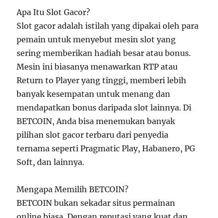
Apa Itu Slot Gacor?
Slot gacor adalah istilah yang dipakai oleh para
pemain untuk menyebut mesin slot yang
sering memberikan hadiah besar atau bonus.
Mesin ini biasanya menawarkan RTP atau
Return to Player yang tinggi, memberi lebih
banyak kesempatan untuk menang dan
mendapatkan bonus daripada slot lainnya. Di
BETCOIN, Anda bisa menemukan banyak
pilihan slot gacor terbaru dari penyedia
ternama seperti Pragmatic Play, Habanero, PG
Soft, dan lainnya.
Mengapa Memilih BETCOIN?
BETCOIN bukan sekadar situs permainan
online biasa. Dengan reputasi yang kuat dan