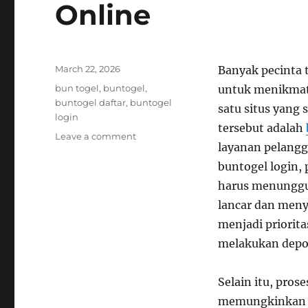
Online
Posted
March 22, 2026
Banyak pecinta 
on
Tags
bun togel
,
buntogel
,
untuk menikmati
buntogel daftar
,
buntogel
satu situs yan
login
tersebut adalah
on
Leave a comment
layanan pelangg
Ungkap
Strategi
buntogel login,
Profesional
harus menunggu
Toto
lancar dan meny
Togel
Online
menjadi priorit
melakukan depo
Selain itu, pros
memungkinkan si