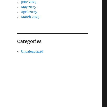
June 2025
May 2025
April 2025
March 2025
Categories
Uncategorized