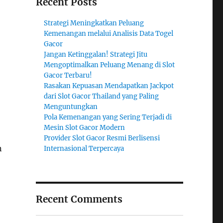
Recent Posts
Strategi Meningkatkan Peluang
Kemenangan melalui Analisis Data Togel
Gacor
Jangan Ketinggalan! Strategi Jitu
Mengoptimalkan Peluang Menang di Slot
Gacor Terbaru!
Rasakan Kepuasan Mendapatkan Jackpot
dari Slot Gacor Thailand yang Paling
Menguntungkan
Pola Kemenangan yang Sering Terjadi di
Mesin Slot Gacor Modern
Provider Slot Gacor Resmi Berlisensi
n
Internasional Terpercaya
Recent Comments