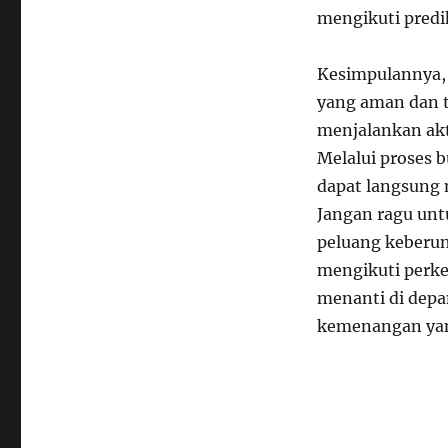
mengikuti predik
Kesimpulannya, 
yang aman dan 
menjalankan ak
Melalui proses b
dapat langsung
Jangan ragu unt
peluang keberu
mengikuti perke
menanti di depan
kemenangan yan