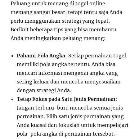
Peluang untuk menang di togel online
memang sangat besar, tetapi tentu saja Anda
perlu menggunakan strategi yang tepat.
Berikut beberapa tips yang bisa membantu
Anda meningkatkan peluang menang:
Pahami Pola Angka
: Setiap permainan togel
memiliki pola angka tertentu. Anda bisa
mencari informasi mengenai angka yang
sering keluar dan mencoba menyesuaikan
dengan strategi Anda.
Tetap Fokus pada Satu Jenis Permainan
:
Jangan terburu-buru mencoba semua jenis
permainan. Pilih satu jenis permainan yang
Anda kuasai dan fokuslah untuk mempelajari
pola-pola angka di permainan tersebut.