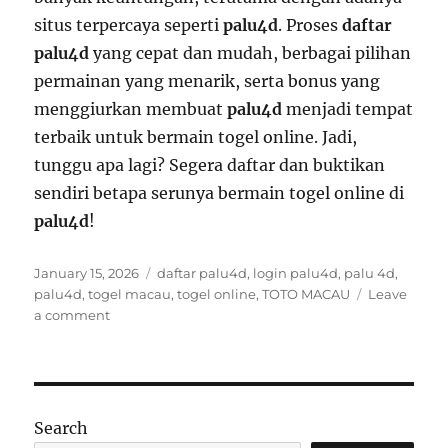
situs terpercaya seperti
palu4d
. Proses
daftar
palu4d
yang cepat dan mudah, berbagai pilihan
permainan yang menarik, serta bonus yang
menggiurkan membuat
palu4d
menjadi tempat
terbaik untuk bermain togel online. Jadi,
tunggu apa lagi? Segera daftar dan buktikan
sendiri betapa serunya bermain togel online di
palu4d
!
Posted
Tags
January 15, 2026
daftar palu4d
,
login palu4d
,
palu 4d
,
on
palu4d
,
togel macau
,
togel online
,
TOTO MACAU
Leave
on
a comment
Menang
Togel
Online:
Cara
Mudah
Search
Raih