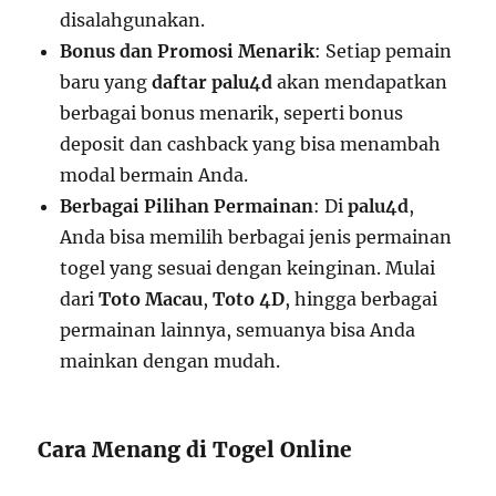
disalahgunakan.
Bonus dan Promosi Menarik
: Setiap pemain
baru yang
daftar palu4d
akan mendapatkan
berbagai bonus menarik, seperti bonus
deposit dan cashback yang bisa menambah
modal bermain Anda.
Berbagai Pilihan Permainan
: Di
palu4d
,
Anda bisa memilih berbagai jenis permainan
togel yang sesuai dengan keinginan. Mulai
dari
Toto Macau
,
Toto 4D
, hingga berbagai
permainan lainnya, semuanya bisa Anda
mainkan dengan mudah.
Cara Menang di Togel Online