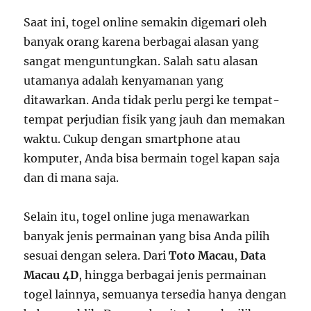
Saat ini, togel online semakin digemari oleh
banyak orang karena berbagai alasan yang
sangat menguntungkan. Salah satu alasan
utamanya adalah kenyamanan yang
ditawarkan. Anda tidak perlu pergi ke tempat-
tempat perjudian fisik yang jauh dan memakan
waktu. Cukup dengan smartphone atau
komputer, Anda bisa bermain togel kapan saja
dan di mana saja.
Selain itu, togel online juga menawarkan
banyak jenis permainan yang bisa Anda pilih
sesuai dengan selera. Dari
Toto Macau
,
Data
Macau 4D
, hingga berbagai jenis permainan
togel lainnya, semuanya tersedia hanya dengan