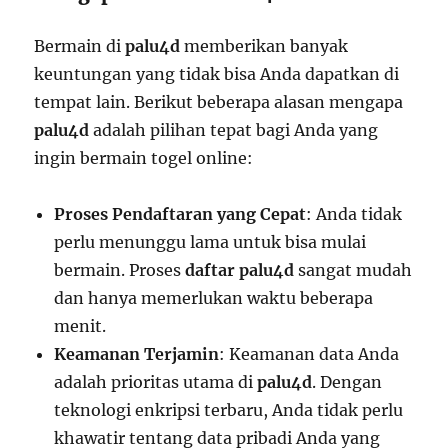
Bermain di
palu4d
memberikan banyak
keuntungan yang tidak bisa Anda dapatkan di
tempat lain. Berikut beberapa alasan mengapa
palu4d
adalah pilihan tepat bagi Anda yang
ingin bermain togel online:
Proses Pendaftaran yang Cepat
: Anda tidak
perlu menunggu lama untuk bisa mulai
bermain. Proses
daftar palu4d
sangat mudah
dan hanya memerlukan waktu beberapa
menit.
Keamanan Terjamin
: Keamanan data Anda
adalah prioritas utama di
palu4d
. Dengan
teknologi enkripsi terbaru, Anda tidak perlu
khawatir tentang data pribadi Anda yang