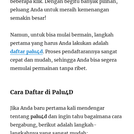
beberapa klik. Dengan begitu banyak pilihan,
peluang Anda untuk meraih kemenangan
semakin besar!
Namun, untuk bisa mulai bermain, langkah
pertama yang harus Anda lakukan adalah
daftar palu4d
. Proses pendaftarannya sangat
cepat dan mudah, sehingga Anda bisa segera
memulai permainan tanpa ribet.
Cara Daftar di Palu4D
Jika Anda baru pertama kali mendengar
tentang
palu4d
dan ingin tahu bagaimana cara
bergabung, berikut adalah langkah-
langkahnya yang sangat mudah: