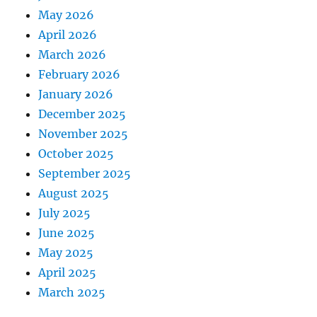
May 2026
April 2026
March 2026
February 2026
January 2026
December 2025
November 2025
October 2025
September 2025
August 2025
July 2025
June 2025
May 2025
April 2025
March 2025