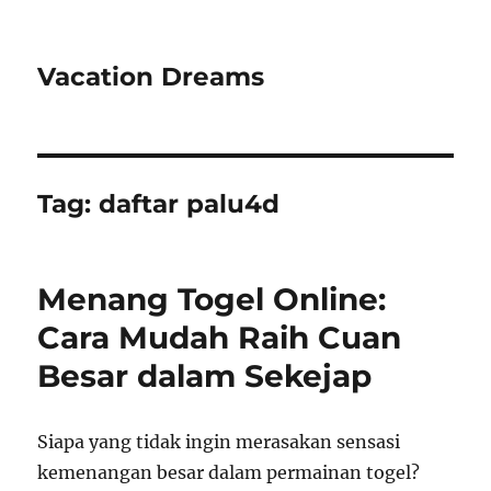
Vacation Dreams
Tag:
daftar palu4d
Menang Togel Online:
Cara Mudah Raih Cuan
Besar dalam Sekejap
Siapa yang tidak ingin merasakan sensasi
kemenangan besar dalam permainan togel?