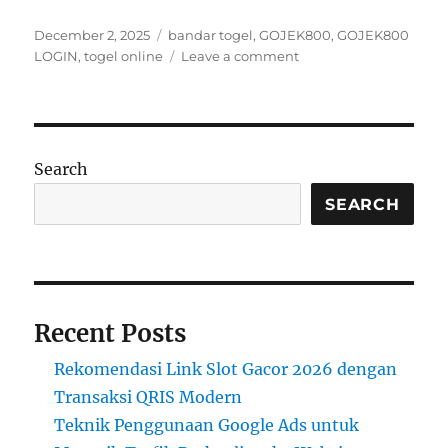
Posted
Tags
December 2, 2025
bandar togel
,
GOJEK800
,
GOJEK800
on
on
LOGIN
,
togel online
Leave a comment
Rahasia
Seru
di
Balik
Dunia
Search
Togel
Online
SEARCH
yang
Bikin
Penasaran
Recent Posts
Rekomendasi Link Slot Gacor 2026 dengan
Transaksi QRIS Modern
Teknik Penggunaan Google Ads untuk