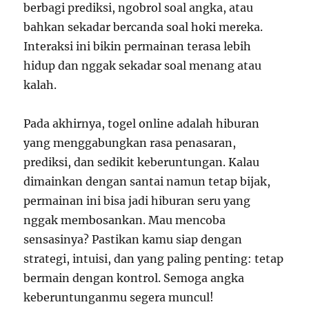
berbagi prediksi, ngobrol soal angka, atau
bahkan sekadar bercanda soal hoki mereka.
Interaksi ini bikin permainan terasa lebih
hidup dan nggak sekadar soal menang atau
kalah.
Pada akhirnya, togel online adalah hiburan
yang menggabungkan rasa penasaran,
prediksi, dan sedikit keberuntungan. Kalau
dimainkan dengan santai namun tetap bijak,
permainan ini bisa jadi hiburan seru yang
nggak membosankan. Mau mencoba
sensasinya? Pastikan kamu siap dengan
strategi, intuisi, dan yang paling penting: tetap
bermain dengan kontrol. Semoga angka
keberuntunganmu segera muncul!