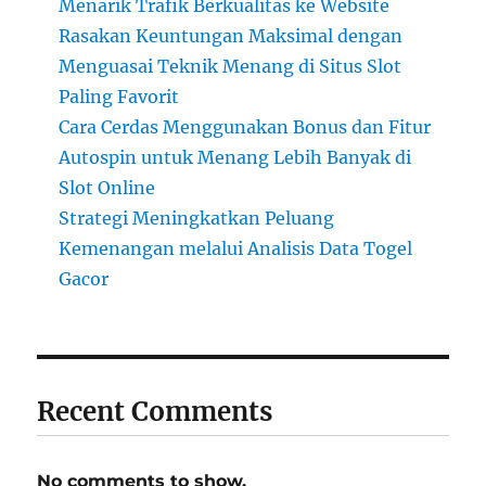
Menarik Trafik Berkualitas ke Website
Rasakan Keuntungan Maksimal dengan
Menguasai Teknik Menang di Situs Slot
Paling Favorit
Cara Cerdas Menggunakan Bonus dan Fitur
Autospin untuk Menang Lebih Banyak di
Slot Online
Strategi Meningkatkan Peluang
Kemenangan melalui Analisis Data Togel
Gacor
Recent Comments
No comments to show.