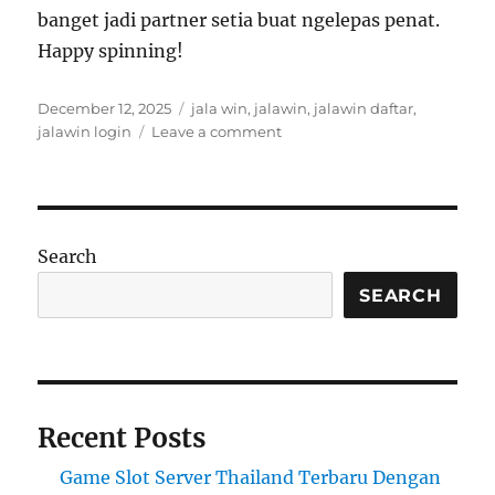
banget jadi partner setia buat ngelepas penat.
Happy spinning!
Posted
Tags
December 12, 2025
jala win
,
jalawin
,
jalawin daftar
,
on
on
jalawin login
Leave a comment
Sensasi
Spin
yang
Bikin
Nagih
Search
di
Dunia
SEARCH
Slot
Online
Recent Posts
Game Slot Server Thailand Terbaru Dengan