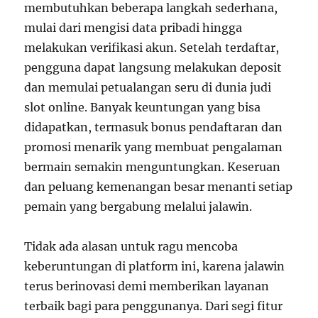
membutuhkan beberapa langkah sederhana,
mulai dari mengisi data pribadi hingga
melakukan verifikasi akun. Setelah terdaftar,
pengguna dapat langsung melakukan deposit
dan memulai petualangan seru di dunia judi
slot online. Banyak keuntungan yang bisa
didapatkan, termasuk bonus pendaftaran dan
promosi menarik yang membuat pengalaman
bermain semakin menguntungkan. Keseruan
dan peluang kemenangan besar menanti setiap
pemain yang bergabung melalui jalawin.
Tidak ada alasan untuk ragu mencoba
keberuntungan di platform ini, karena jalawin
terus berinovasi demi memberikan layanan
terbaik bagi para penggunanya. Dari segi fitur