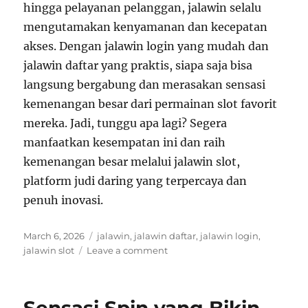
hingga pelayanan pelanggan, jalawin selalu
mengutamakan kenyamanan dan kecepatan
akses. Dengan jalawin login yang mudah dan
jalawin daftar yang praktis, siapa saja bisa
langsung bergabung dan merasakan sensasi
kemenangan besar dari permainan slot favorit
mereka. Jadi, tunggu apa lagi? Segera
manfaatkan kesempatan ini dan raih
kemenangan besar melalui jalawin slot,
platform judi daring yang terpercaya dan
penuh inovasi.
Posted
Tags
March 6, 2026
jalawin
,
jalawin daftar
,
jalawin login
,
on
on
jalawin slot
Leave a comment
Tingkatkan
Hasil
Bermain
dengan