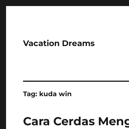
Vacation Dreams
Tag:
kuda win
Cara Cerdas Meng