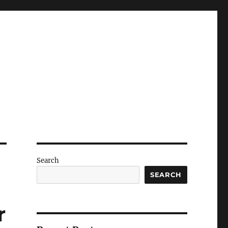
Search
SEARCH
r