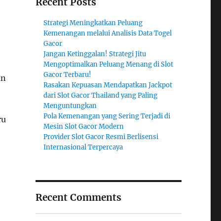
Recent Posts
Strategi Meningkatkan Peluang
Kemenangan melalui Analisis Data Togel
Gacor
Jangan Ketinggalan! Strategi Jitu
Mengoptimalkan Peluang Menang di Slot
Gacor Terbaru!
an
Rasakan Kepuasan Mendapatkan Jackpot
dari Slot Gacor Thailand yang Paling
Menguntungkan
Pola Kemenangan yang Sering Terjadi di
ru
Mesin Slot Gacor Modern
Provider Slot Gacor Resmi Berlisensi
Internasional Terpercaya
Recent Comments