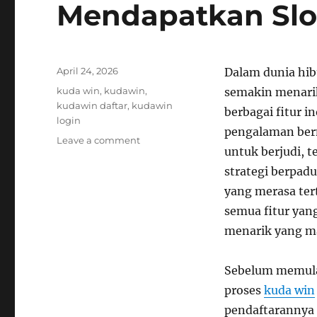
Mendapatkan Slot
Posted
April 24, 2026
Dalam dunia hib
on
Tags
kuda win
,
kudawin
,
semakin menarik
kudawin daftar
,
kudawin
berbagai fitur 
login
pengalaman berm
on
Leave a comment
untuk berjudi, 
Cara
Cerdas
strategi berpad
Mengelola
yang merasa ter
Slot
semua fitur yan
Online
agar
menarik yang m
Mendapatkan
Slot
Sebelum memulai
Gacor
Lebih
proses
kuda win
Sering
pendaftarannya 